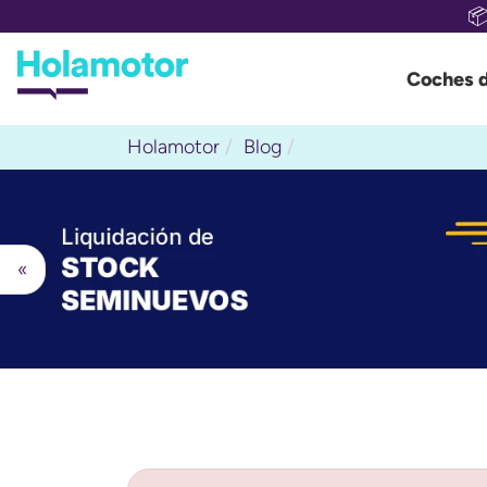

Coches 
Holamotor
Blog
«