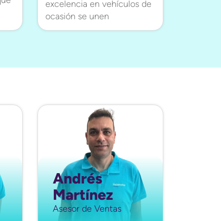
excelencia en vehículos de
ocasión se unen
Andrés
Seb
Martínez
Luc
Asesor de Ventas
Asesor