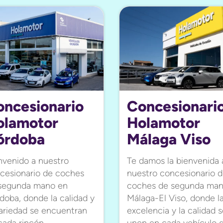
oncesionario
Concesionari
olamotor
Holamotor
órdoba
Málaga Viso
nvenido a nuestro
Te damos la bienvenida 
cesionario de coches
nuestro concesionario 
segunda mano en
coches de segunda ma
doba, donde la calidad y
Málaga-El Viso, donde l
variedad se encuentran
excelencia y la calidad 
cada rincón
unen en cada vehículo 