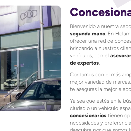
Concesiona
Bienvenido a nuestra sec
segunda mano
. En Holam
ofrecer una red de conces
brindando a nuestros clie
vehículos, con el
asesoram
de expertos
.
Contamos con el más ampli
mejor variedad de marcas,
te aseguras la mejor elecc
Ya sea que estés en la b
ciudad o un vehículo espac
concesionarios
tienen opc
necesidades y preferencia
descubre por qué somos la