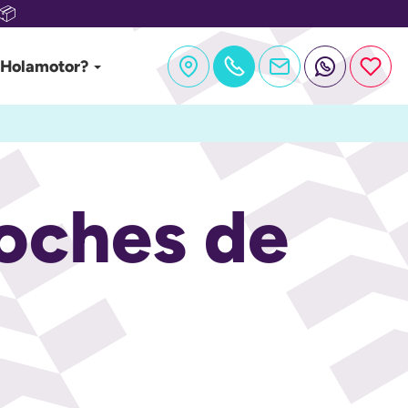
📦
 Holamotor?
oches de