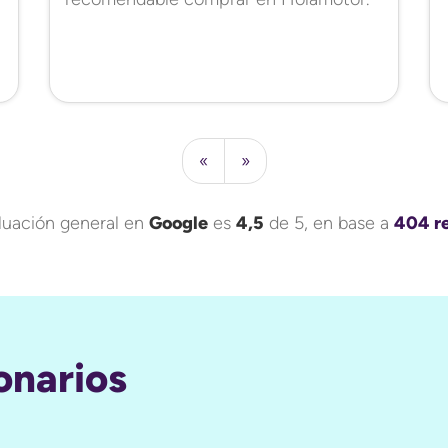
«
»
luación general en
Google
es
4,5
de 5, en base a
404 r
onarios