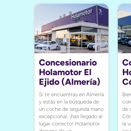
Concesionario
C
Holamotor El
H
Ejido (Almería)
C
Si te encuentras en Almería
Bie
y estás en la búsqueda de
con
un coche de segunda mano
de 
excepcional, ¡has llegado al
Cór
lugar correcto! Holamotor
la 
dispone de un
en 