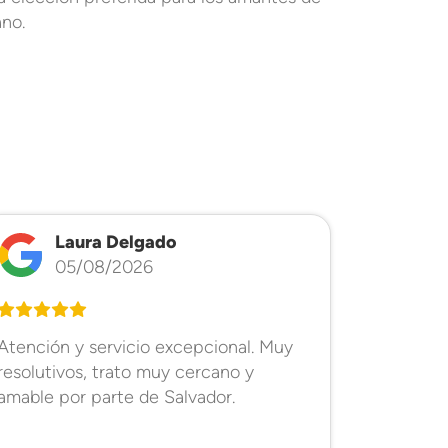
no.
Laura Delgado
V
05/08/2026
0
Atención y servicio excepcional. Muy
Un trato 
resolutivos, trato muy cercano y
comercia
amable por parte de Salvador.
totalmen
escucha 
generado