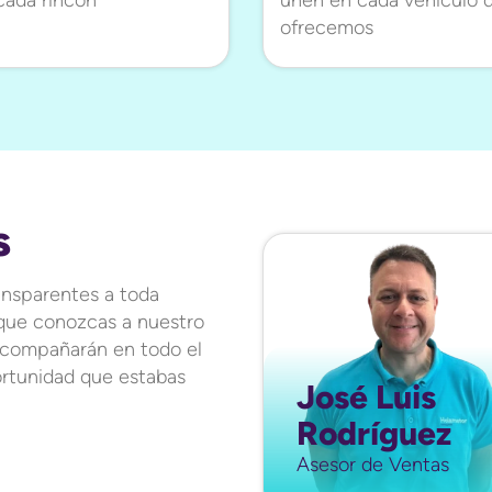
ofrecemos
s
ansparentes a toda
 que conozcas a nuestro
acompañarán en todo el
rtunidad que estabas
José Luis
Rodríguez
Asesor de Ventas