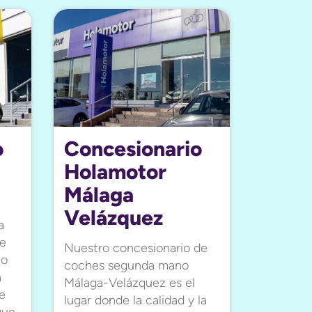
o
Concesionario
Holamotor
Málaga
Velázquez
a
de
Nuestro concesionario de
no
coches segunda mano
a
Málaga-Velázquez es el
se
lugar donde la calidad y la
que