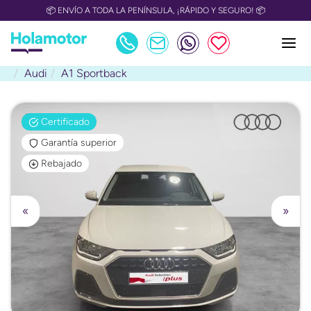
📦 ENVÍO A TODA LA PENÍNSULA, ¡RÁPIDO Y SEGURO! 📦
Audi
A1 Sportback
Certificado
Garantía superior
Rebajado
«
»