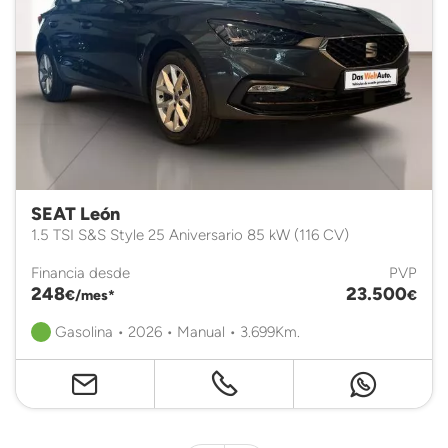
SEAT León
1.5 TSI S&S Style 25 Aniversario 85 kW (116 CV)
Financia desde
PVP
248
23.500
€/mes*
€
Gasolina • 2026 • Manual • 3.699Km.