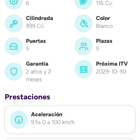
6
116 Cv.
Cilindrada
Color
999 Cc.
Blanco
Puertas
Plazas
5
5
Garantía
Próxima ITV
2 años y 2
2029-10-30
meses
Prestaciones
Aceleración
9.5s 0 a 100 km/h