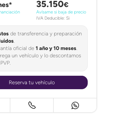
35.150
mes*
€
nanciación
Avísame si baja de precio
IVA Deducible: Si
stos
de transferencia y preparación
luidos
.
antía oficial de
1 año y 10 meses
.
rega un vehículo y lo descontamos
 PVP.
Reserva tu vehículo