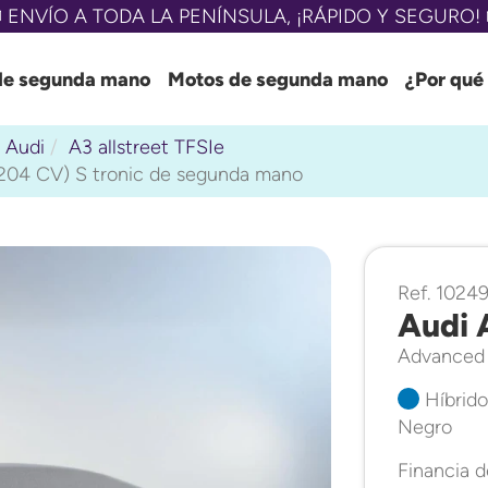
 ENVÍO A TODA LA PENÍNSULA, ¡RÁPIDO Y SEGURO! 
de segunda mano
Motos de segunda mano
¿Por qué
Audi
A3 allstreet TFSIe
204 CV) S tronic de segunda mano
Ref. 1024
Audi 
Advanced 
Híbrido
Negro
Financia 