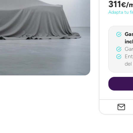
311
€/
Adapta tu fi
Ga
inc
Gar
Ent
del