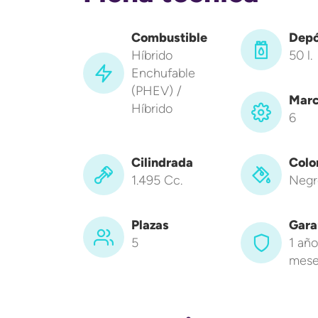
Combustible
Depó
Híbrido
50 l.
Enchufable
(PHEV) /
Marc
Híbrido
6
Cilindrada
Colo
1.495 Cc.
Negr
Plazas
Gara
5
1 año
mese