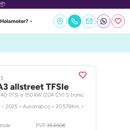
📦
 Holamotor?
93
A3 allstreet TFSIe
40 TFSI e 150 kW (204 CV) S tronic
 • 2025 • Automático • 20.576Km. •
desde
PVP
35.650€