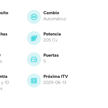
sito
Cambio
Automático
has
Potencia
205 Cv.
r
Puertas
o
5
ntía
Próxima ITV
 y 10
2029-06-13
s