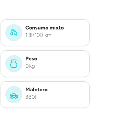
Consumo mixto
1.3l/100 km
Peso
0Kg
Maletero
380l