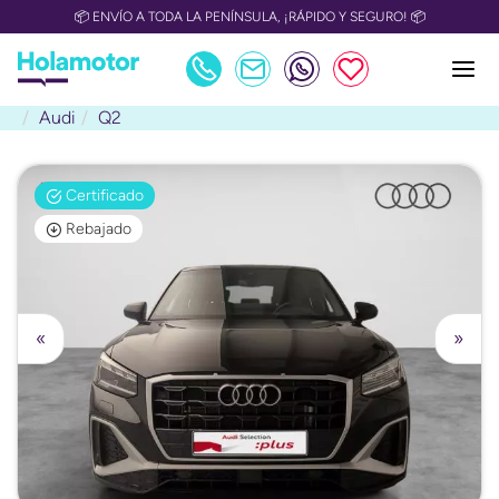
📦 ENVÍO A TODA LA PENÍNSULA, ¡RÁPIDO Y SEGURO! 📦
Audi
Q2
Certificado
Rebajado
«
»