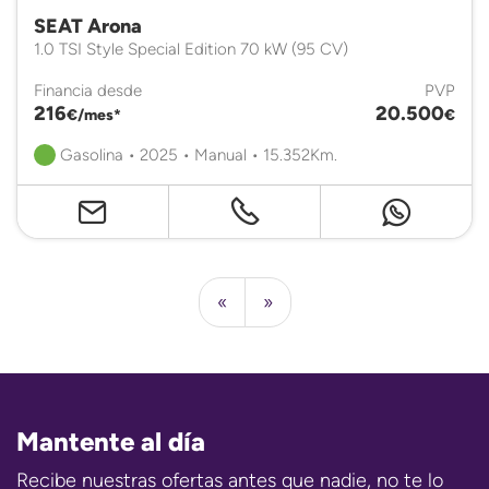
SEAT Arona
1.0 TSI Style Special Edition 70 kW (95 CV)
Financia desde
PVP
216
20.500
€/mes*
€
Gasolina • 2025 • Manual • 15.352Km.
«
»
Mantente al día
Recibe nuestras ofertas antes que nadie, no te lo