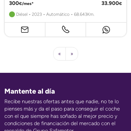
300
33.900
€/mes*
€
Diésel • 2023 • Automático • 68.643Km.
«
»
Mantente al día
Recibe nuestras ofertas antes que nadie, no te lo
pienses más y da el paso para conseguir el coche
con el que siempre has soñado al mejor precio y
condiciones de financiación del mercado con el
respaldo de Grupo Safamotor.