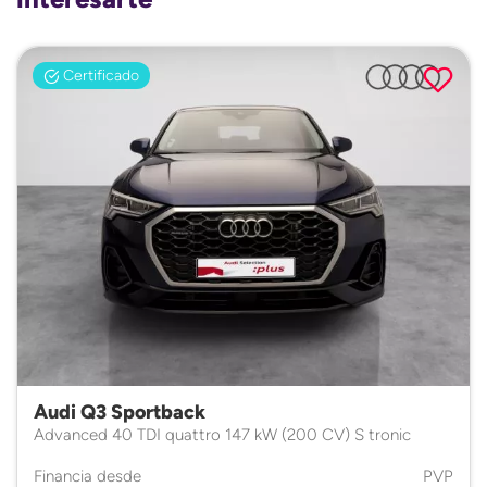
Certificado
Audi Q3 Sportback
Advanced 40 TDI quattro 147 kW (200 CV) S tronic
Financia desde
PVP