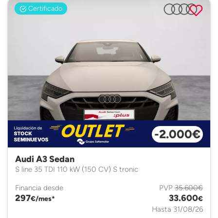
Certificado
-2.000€
Audi A3 Sedan
S line 35 TDI 110 kW (150 CV) S tronic
Financia desde
PVP
35.600€
297
33.600
€/mes*
€
Hasta 31/08/26