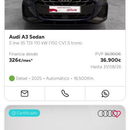
Audi A3 Sedan
S line 35 TDI 110 kW (150 CV) S tronic
Financia desde
PVP
36.900€
326
36.900
€/mes*
€
Hasta 31/08/26
Diésel • 2025 • Automático • 16.500Km.
Certificado