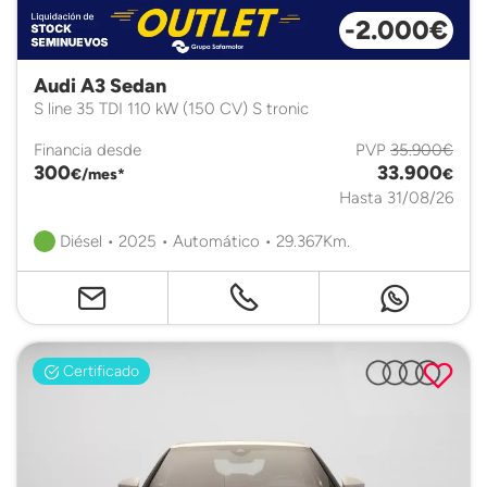
-2.000€
Audi A3 Sedan
S line 35 TDI 110 kW (150 CV) S tronic
Financia desde
PVP
35.900€
300
33.900
€/mes*
€
Hasta 31/08/26
Diésel • 2025 • Automático • 29.367Km.
Certificado