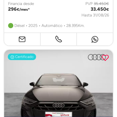
Financia desde
PVP
35.450€
296
33.450
€/mes*
€
Hasta 31/08/26
Diésel • 2025 • Automático • 28.395Km.
Certificado