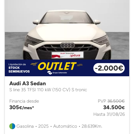
-2.000€
Audi A3 Sedan
S line 35 TFSI 110 kW (150 CV) S tronic
Financia desde
PVP
36.500€
305
34.500
€/mes*
€
Hasta 31/08/26
Gasolina • 2025 • Automático • 28.639Km.