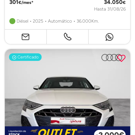
301
34.050
€/mes*
€
Hasta 31/08/26
Diésel • 2025 • Automático • 36.000Km.
Certificado
-2.000€