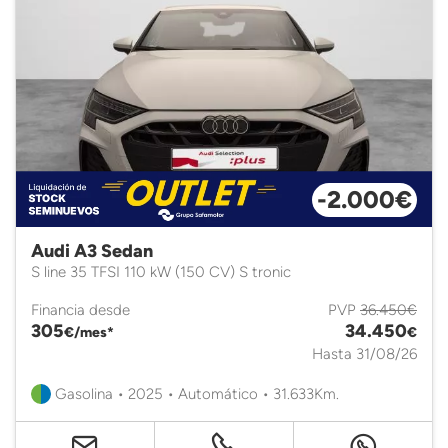
-2.000€
Audi A3 Sedan
S line 35 TFSI 110 kW (150 CV) S tronic
Financia desde
PVP
36.450€
305
34.450
€/mes*
€
Hasta 31/08/26
Gasolina • 2025 • Automático • 31.633Km.