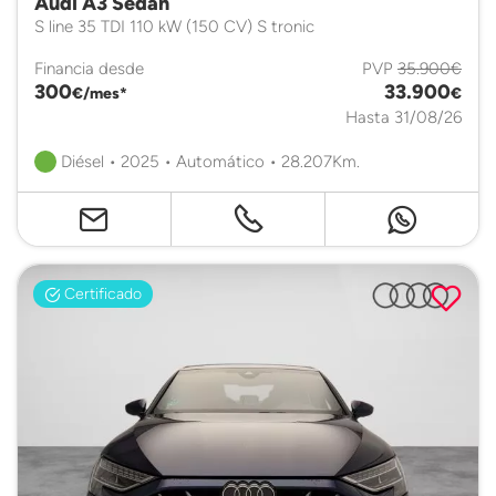
Audi A3 Sedan
S line 35 TDI 110 kW (150 CV) S tronic
Financia desde
PVP
35.900€
300
33.900
€/mes*
€
Hasta 31/08/26
Diésel • 2025 • Automático • 28.207Km.
Certificado