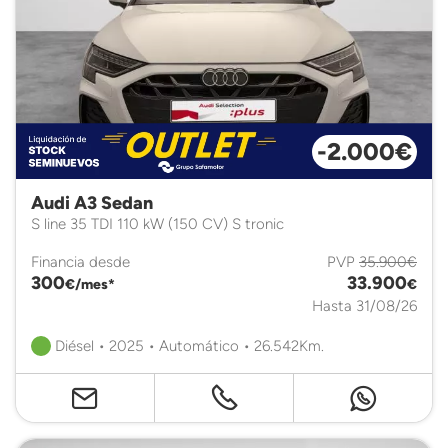
-2.000€
Audi A3 Sedan
S line 35 TDI 110 kW (150 CV) S tronic
Financia desde
PVP
35.900€
300
33.900
€/mes*
€
Hasta 31/08/26
Diésel • 2025 • Automático • 26.542Km.