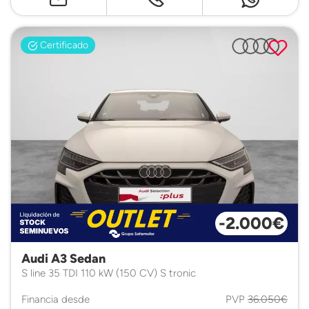
Certificado
-2.000€
Audi A3 Sedan
S line 35 TDI 110 kW (150 CV) S tronic
Financia desde
PVP
36.050€