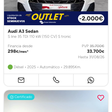
-2.000€
Audi A3 Sedan
S line 35 TDI 110 kW (150 CV) S tronic
Financia desde
PVP
35.700€
298
33.700
€/mes*
€
Hasta 31/08/26
Diésel • 2025 • Automático • 29.895Km.
Certificado