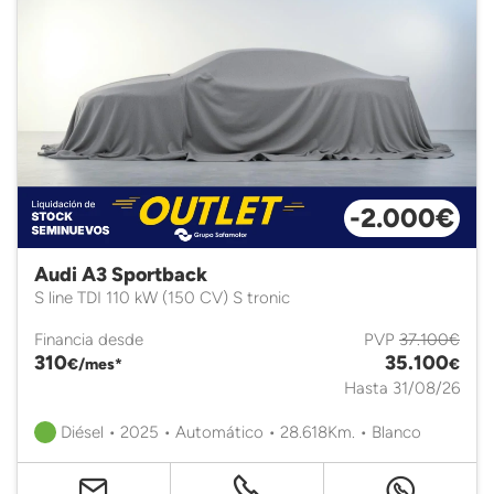
-2.000€
Audi A3 Sportback
S line TDI 110 kW (150 CV) S tronic
Financia desde
PVP
37.100€
310
35.100
€/mes*
€
Hasta 31/08/26
Diésel • 2025 • Automático • 28.618Km. • Blanco