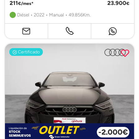
211
23.900
€/mes*
€
Diésel • 2022 • Manual • 49.856Km.
Certificado
-2.000€