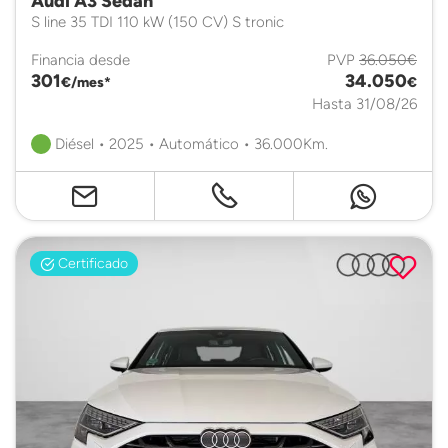
Audi A3 Sedan
S line 35 TDI 110 kW (150 CV) S tronic
Financia desde
PVP
36.050€
301
34.050
€/mes*
€
Hasta 31/08/26
Diésel • 2025 • Automático • 36.000Km.
Certificado