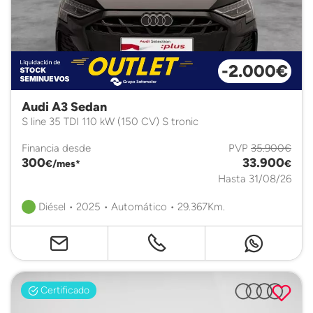
-2.000€
Audi A3 Sedan
S line 35 TDI 110 kW (150 CV) S tronic
Financia desde
PVP
35.900€
300
33.900
€/mes*
€
Hasta 31/08/26
Diésel • 2025 • Automático • 29.367Km.
Certificado