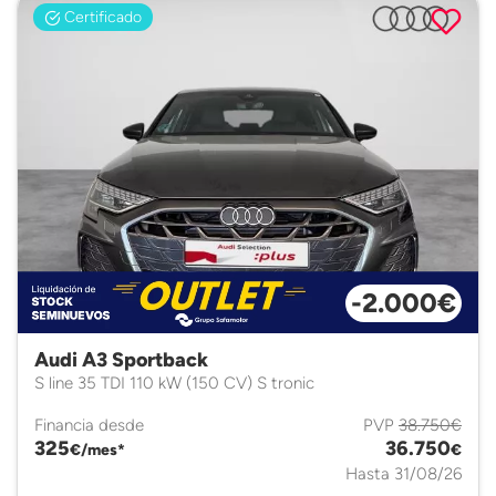
Certificado
-2.000€
Audi A3 Sportback
S line 35 TDI 110 kW (150 CV) S tronic
Financia desde
PVP
38.750€
325
36.750
€/mes*
€
Hasta 31/08/26