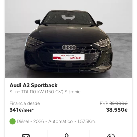
Audi A3 Sportback
S line TDI 110 kW (150 CV) S tronic
Financia desde
PVP
39.000€
341
38.550
€/mes*
€
Diésel • 2026 • Automático • 1.575Km.