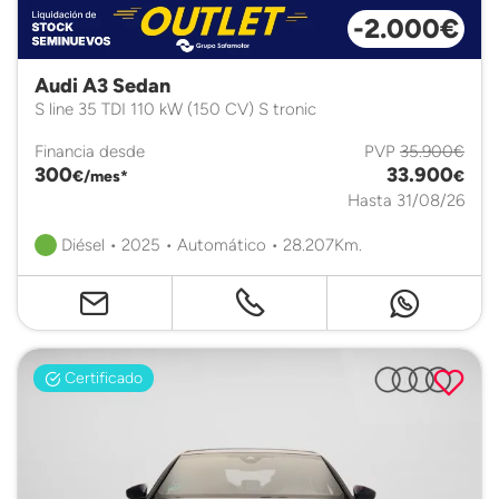
-2.000€
Audi A3 Sedan
S line 35 TDI 110 kW (150 CV) S tronic
Financia desde
PVP
35.900€
300
33.900
€/mes*
€
Hasta 31/08/26
Diésel • 2025 • Automático • 28.207Km.
Certificado