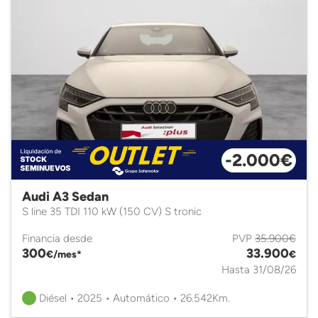
-2.000€
Audi A3 Sedan
S line 35 TDI 110 kW (150 CV) S tronic
Financia desde
PVP
35.900€
300
33.900
€/mes*
€
Hasta 31/08/26
Diésel • 2025 • Automático • 26.542Km.