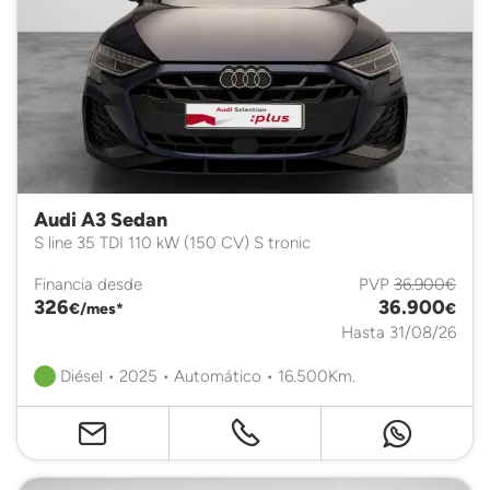
Audi A3 Sedan
S line 35 TDI 110 kW (150 CV) S tronic
Financia desde
PVP
36.900€
326
36.900
€/mes*
€
Hasta 31/08/26
Diésel • 2025 • Automático • 16.500Km.