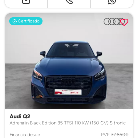
Certificado
Audi Q2
Adrenalin Black Edition 35 TFSI 110 kW (150 CV) S tronic
Financia desde
PVP
37.850€