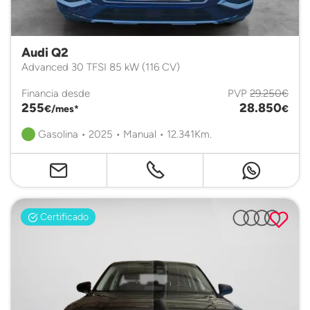
Audi Q2
Advanced 30 TFSI 85 kW (116 CV)
Financia desde
PVP
29.250€
255
28.850
€/mes*
€
Gasolina • 2025 • Manual • 12.341Km.
Certificado