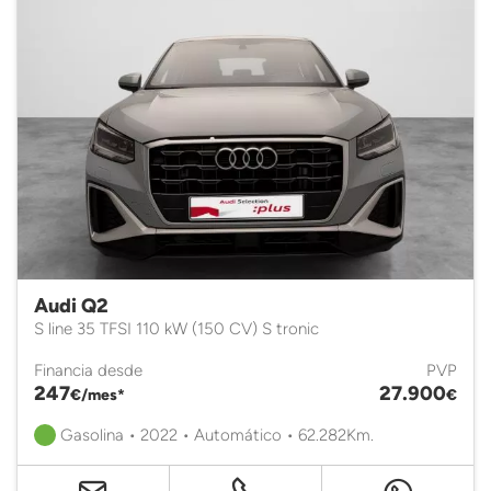
Audi Q2
S line 35 TFSI 110 kW (150 CV) S tronic
Financia desde
PVP
247
27.900
€/mes*
€
Gasolina • 2022 • Automático • 62.282Km.