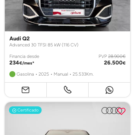
Audi Q2
Advanced 30 TFSI 85 kW (116 CV)
Financia desde
PVP
28.900€
234
26.500
€/mes*
€
Gasolina • 2025 • Manual • 25.533Km.
Certificado