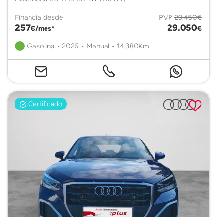
Financia desde
PVP
29.450€
257
29.050
€/mes*
€
Gasolina • 2025 • Manual • 14.380Km.
Certificado