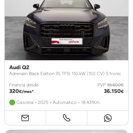
Audi Q2
Adrenalin Black Edition 35 TFSI 110 kW (150 CV) S tronic
Financia desde
PVP
36.600€
320
36.150
€/mes*
€
Gasolina • 2025 • Automático • 18.431Km.