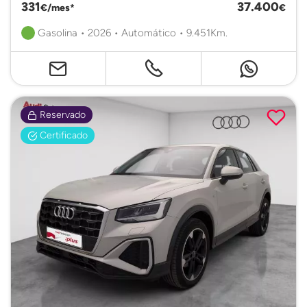
331
37.400
€/mes*
€
Gasolina • 2026 • Automático • 9.451Km.
Reservado
Certificado