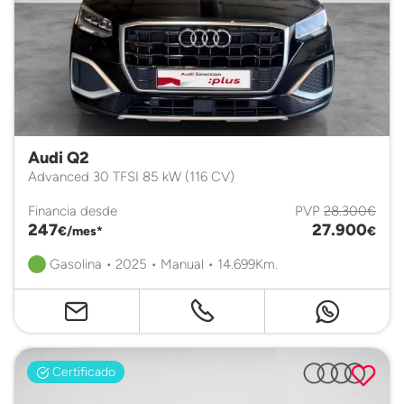
Audi Q2
Advanced 30 TFSI 85 kW (116 CV)
Financia desde
PVP
28.300€
247
27.900
€/mes*
€
Gasolina • 2025 • Manual • 14.699Km.
Certificado