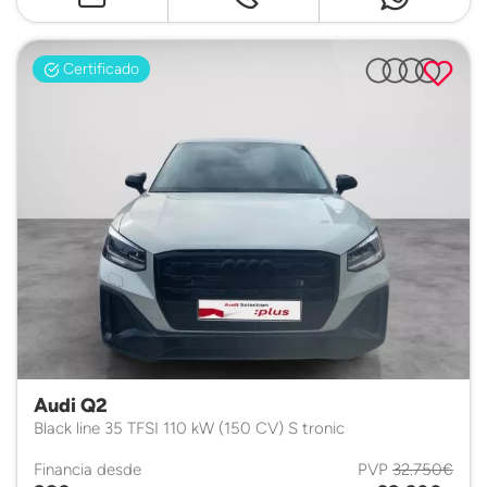
Certificado
Audi Q2
Black line 35 TFSI 110 kW (150 CV) S tronic
Financia desde
PVP
32.750€