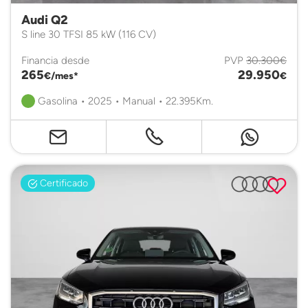
Audi Q2
S line 30 TFSI 85 kW (116 CV)
Financia desde
PVP
30.300€
265
29.950
€/mes*
€
Gasolina • 2025 • Manual • 22.395Km.
Certificado