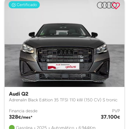
Certificado
Audi Q2
Adrenalin Black Edition 35 TFSI 110 kW (150 CV) S tronic
Financia desde
PVP
328
37.100
€/mes*
€
Gasolina • 2025 • Automático • 6.944Km.