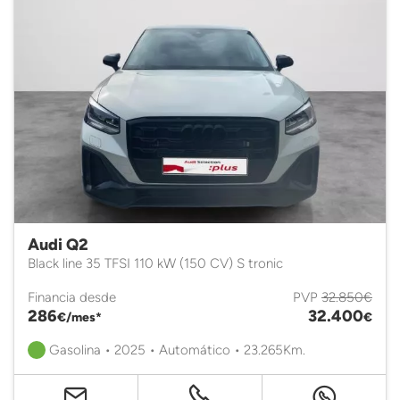
Audi Q2
Black line 35 TFSI 110 kW (150 CV) S tronic
Financia desde
PVP
32.850€
286
32.400
€/mes*
€
Gasolina • 2025 • Automático • 23.265Km.