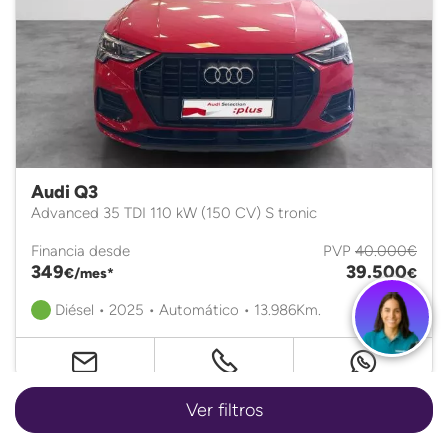
Audi Q3
Advanced 35 TDI 110 kW (150 CV) S tronic
Financia desde
PVP
40.000€
349
39.500
€/mes*
€
Diésel • 2025 • Automático • 13.986Km.
Ver filtros
Certificado