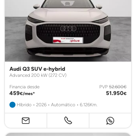
Audi Q3 SUV e-hybrid
Advanced 200 kW (272 CV)
Financia desde
PVP
52.600€
459
51.950
€/mes*
€
Híbrido • 2026 • Automático • 6.126Km.