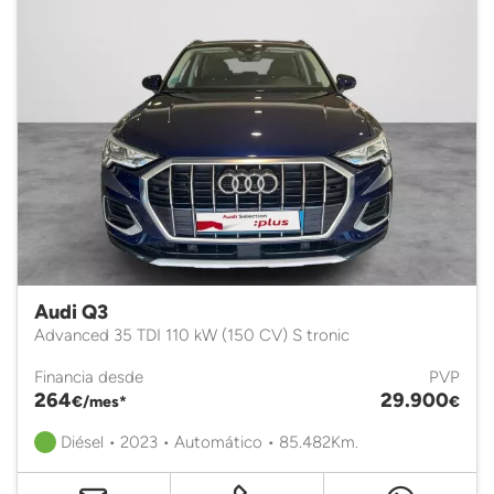
Audi Q3
Advanced 35 TDI 110 kW (150 CV) S tronic
Financia desde
PVP
264
29.900
€/mes*
€
Diésel • 2023 • Automático • 85.482Km.