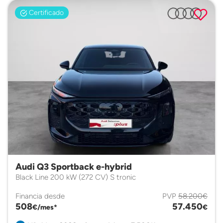
Certificado
Audi Q3 Sportback e-hybrid
Black Line 200 kW (272 CV) S tronic
Financia desde
PVP
58.200€
508
57.450
€/mes*
€