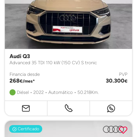
Audi Q3
Advanced 35 TDI 110 kW (150 CV) S tronic
Financia desde
PVP
268
30.300
€/mes*
€
Diésel • 2022 • Automático • 50.218Km.
Certificado