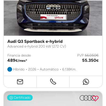
Audi Q3 Sportback e-hybrid
Advanced e-hybrid 200 kW (272 CV)
Financia desde
PVP
56.050€
489
55.350
€/mes*
€
Híbrido • 2026 • Automático • 6.138Km.
Certificado