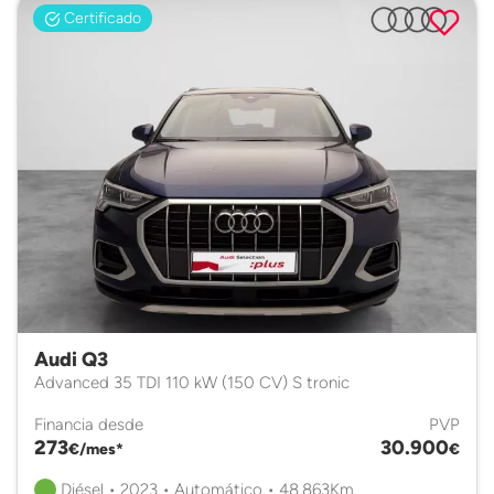
Certificado
Audi Q3
Advanced 35 TDI 110 kW (150 CV) S tronic
Financia desde
PVP
273
30.900
€/mes*
€
Diésel • 2023 • Automático • 48.863Km.