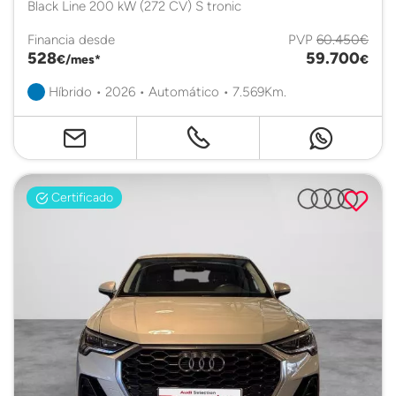
Black Line 200 kW (272 CV) S tronic
Financia desde
PVP
60.450€
528
59.700
€/mes*
€
Híbrido • 2026 • Automático • 7.569Km.
Certificado