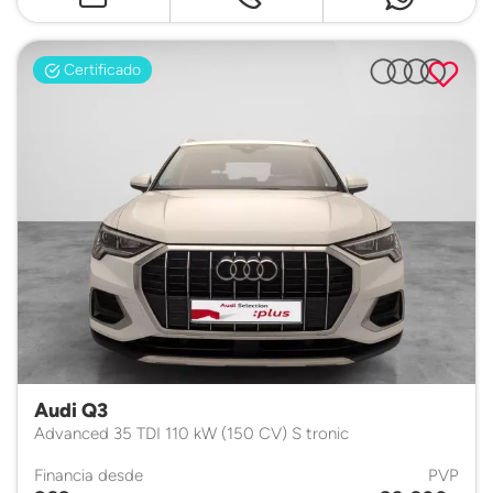
Certificado
Audi Q3
Advanced 35 TDI 110 kW (150 CV) S tronic
Financia desde
PVP