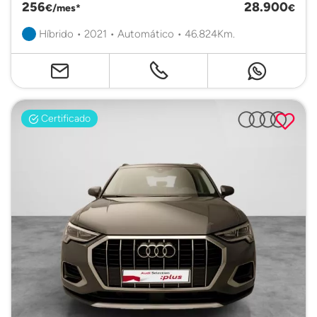
256
28.900
€/mes*
€
Híbrido • 2021 • Automático • 46.824Km.
Certificado