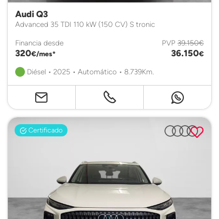
Audi Q3
Advanced 35 TDI 110 kW (150 CV) S tronic
Financia desde
PVP
39.150€
320
36.150
€/mes*
€
Diésel • 2025 • Automático • 8.739Km.
Certificado