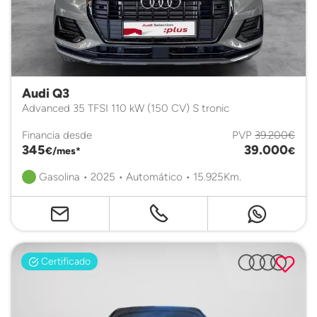
Audi Q3
Advanced 35 TFSI 110 kW (150 CV) S tronic
Financia desde
PVP
39.200€
345
39.000
€/mes*
€
Gasolina • 2025 • Automático • 15.925Km.
Certificado