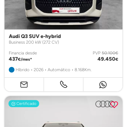
Audi Q3 SUV e-hybrid
Business 200 kW (272 CV)
Financia desde
PVP
50.100€
437
49.450
€/mes*
€
Híbrido • 2026 • Automático • 8.168Km.
Certificado