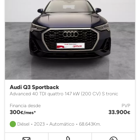
Audi Q3 Sportback
Advanced 40 TDI quattro 147 kW (200 CV) S tronic
Financia desde
PVP
300
33.900
€/mes*
€
Diésel • 2023 • Automático • 68.643Km.