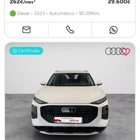
262
29.600
€/mes*
€
Diésel • 2023 • Automático • 90.291Km.
Certificado