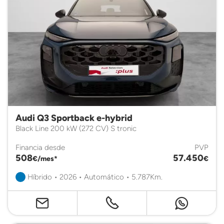
Audi Q3 Sportback e-hybrid
Black Line 200 kW (272 CV) S tronic
Financia desde
PVP
508
57.450
€/mes*
€
Híbrido • 2026 • Automático • 5.787Km.