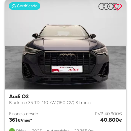
Certificado
Audi Q3
Black line 35 TDI 110 kW (150 CV) S tronic
Financia desde
PVP
40.900€
361
40.800
€/mes*
€
Diésel • 2025 • Automático • 29.355Km.