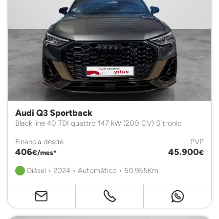
Audi Q3 Sportback
Black line 40 TDI quattro 147 kW (200 CV) S tronic
Financia desde
PVP
406
45.900
€/mes*
€
Diésel • 2024 • Automático • 50.955Km.