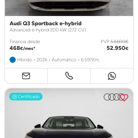
Audi Q3 Sportback e-hybrid
Advanced e-hybrid 200 kW (272 CV)
Financia desde
PVP
53.600€
468
52.950
€/mes*
€
Híbrido • 2026 • Automático • 6.597Km.
Certificado