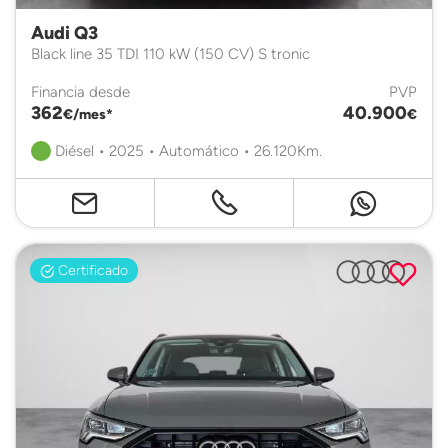
Audi Q3
Black line 35 TDI 110 kW (150 CV) S tronic
Financia desde
PVP
362
40.900
€/mes*
€
Diésel • 2025 • Automático • 26.120Km.
Certificado