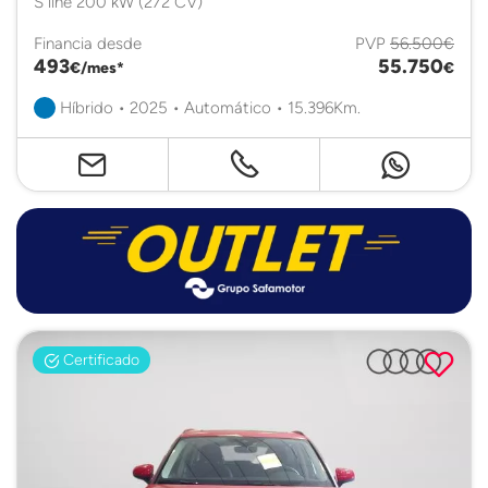
S line 200 kW (272 CV)
Financia desde
PVP
56.500€
493
55.750
€/mes*
€
Híbrido • 2025 • Automático • 15.396Km.
Certificado