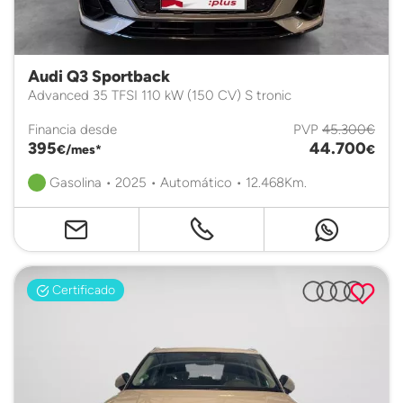
Audi Q3 Sportback
Advanced 35 TFSI 110 kW (150 CV) S tronic
Financia desde
PVP
45.300€
395
44.700
€/mes*
€
Gasolina • 2025 • Automático • 12.468Km.
Certificado