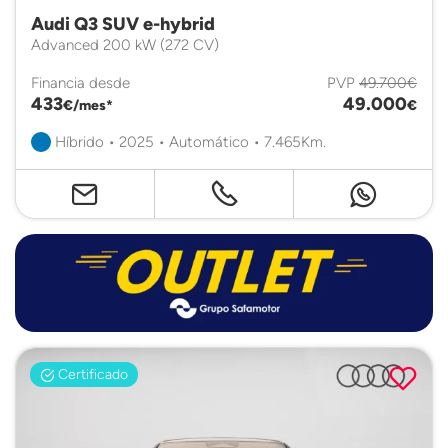
Audi Q3 SUV e-hybrid
Advanced 200 kW (272 CV)
Financia desde
PVP
49.700€
433
49.000
€/mes*
€
Híbrido • 2025 • Automático • 7.465Km.
Certificado