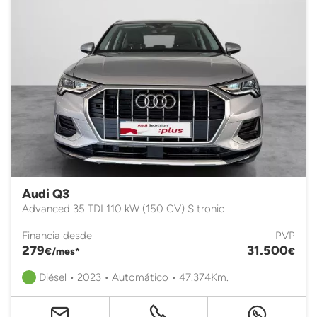
Audi Q3
Advanced 35 TDI 110 kW (150 CV) S tronic
Financia desde
PVP
279
31.500
€/mes*
€
Diésel • 2023 • Automático • 47.374Km.