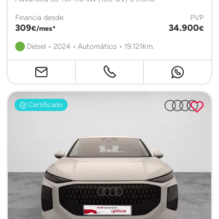
Financia desde
PVP
309
34.900
€/mes*
€
Diésel • 2024 • Automático • 19.121Km.
Certificado