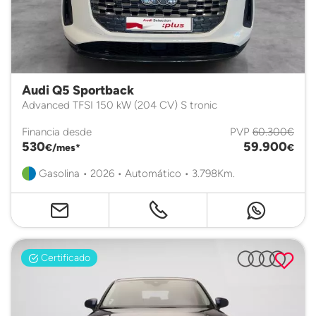
Audi Q5 Sportback
Advanced TFSI 150 kW (204 CV) S tronic
Financia desde
PVP
60.300€
530
59.900
€/mes*
€
Gasolina • 2026 • Automático • 3.798Km.
Certificado