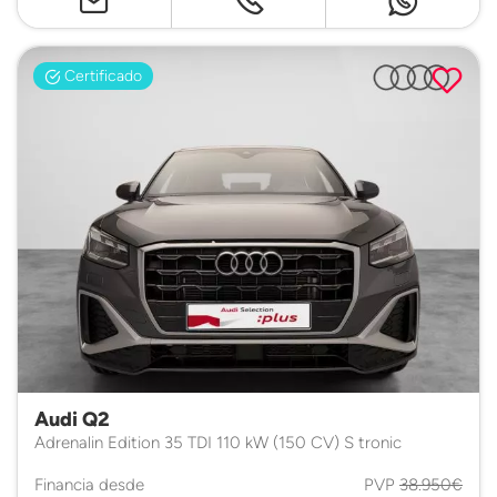
Certificado
Audi Q2
Adrenalin Edition 35 TDI 110 kW (150 CV) S tronic
Financia desde
PVP
38.950€