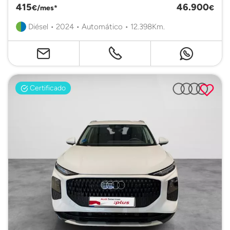
415
46.900
€/mes*
€
Diésel • 2024 • Automático • 12.398Km.
Certificado