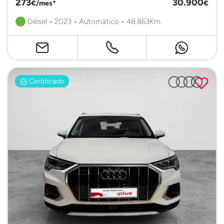
273
30.900
€/mes*
€
Diésel • 2023 • Automático • 48.863Km.
Certificado