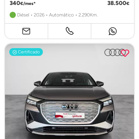
340
38.500
€/mes*
€
Diésel • 2026 • Automático • 2.290Km.
Certificado