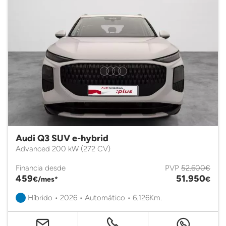
Audi Q3 SUV e-hybrid
Advanced 200 kW (272 CV)
Financia desde
PVP
52.600€
459
51.950
€/mes*
€
Híbrido • 2026 • Automático • 6.126Km.