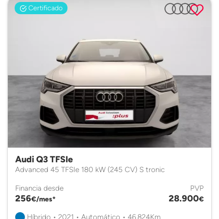
Certificado
Audi Q3 TFSIe
Advanced 45 TFSIe 180 kW (245 CV) S tronic
Financia desde
PVP
256
28.900
€/mes*
€
Híbrido • 2021 • Automático • 46.824Km.