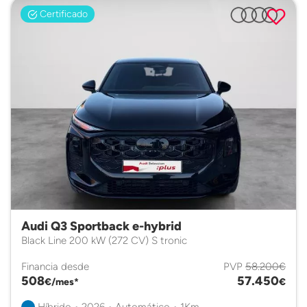
Certificado
Audi Q3 Sportback e-hybrid
Black Line 200 kW (272 CV) S tronic
Financia desde
PVP
58.200€
508
57.450
€/mes*
€
Híbrido • 2026 • Automático • 1Km.