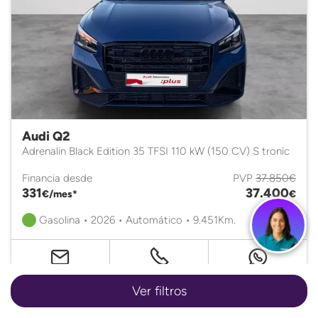
Audi Q2
Adrenalin Black Edition 35 TFSI 110 kW (150 CV) S tronic
Financia desde
PVP
37.850€
331
37.400
€/mes*
€
Gasolina • 2026 • Automático • 9.451Km.
Ver filtros
Certificado