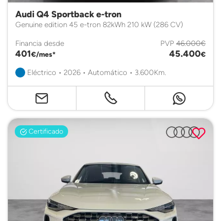
Audi Q4 Sportback e-tron
Genuine edition 45 e-tron 82kWh 210 kW (286 CV)
Financia desde
PVP
46.000€
401
45.400
€/mes*
€
Eléctrico • 2026 • Automático • 3.600Km.
Certificado