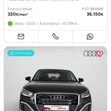
Financia desde
PVP
39.150€
320
36.150
€/mes*
€
Diésel • 2025 • Automático • 8.739Km.
Certificado