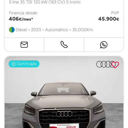
S line 35 TDI 120 kW (163 CV) S tronic
Financia desde
PVP
406
45.900
€/mes*
€
Diésel • 2023 • Automático • 35.000Km.
Certificado