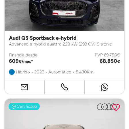
Audi Q5 Sportback e-hybrid
Advanced e-hybrid quattro 220 kW (299 CV) S tronic
Financia desde
PVP
69.750€
609
68.850
€/mes*
€
Híbrido • 2026 • Automático • 8.430Km.
Certificado