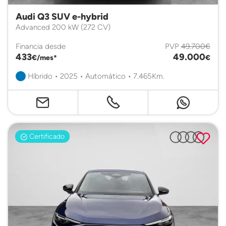
Audi Q3 SUV e-hybrid
Advanced 200 kW (272 CV)
Financia desde
PVP
49.700€
433
49.000
€/mes*
€
Híbrido • 2025 • Automático • 7.465Km.
Certificado