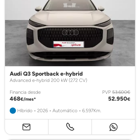
Audi Q3 Sportback e-hybrid
Advanced e-hybrid 200 kW (272 CV)
Financia desde
PVP
53.600€
468
52.950
€/mes*
€
Híbrido • 2026 • Automático • 6.597Km.