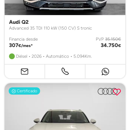
Audi Q2
Advanced 35 TDI 110 kW (150 CV) S tronic
Financia desde
PVP
35.150€
307
34.750
€/mes*
€
Diésel • 2026 • Automático • 5.094Km.
Certificado