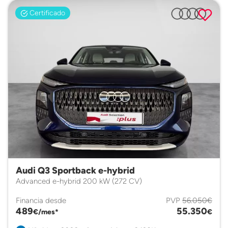
Certificado
Audi Q3 Sportback e-hybrid
Advanced e-hybrid 200 kW (272 CV)
Financia desde
PVP
56.050€
489
55.350
€/mes*
€