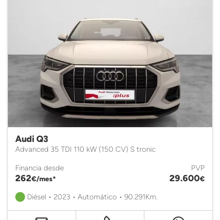
Audi Q3
Advanced 35 TDI 110 kW (150 CV) S tronic
Financia desde
PVP
262
29.600
€/mes*
€
Diésel • 2023 • Automático • 90.291Km.