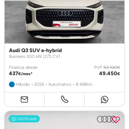
Audi Q3 SUV e-hybrid
Business 200 kW (272 CV)
Financia desde
PVP
50.100€
437
49.450
€/mes*
€
Híbrido • 2026 • Automático • 8.168Km.
Certificado