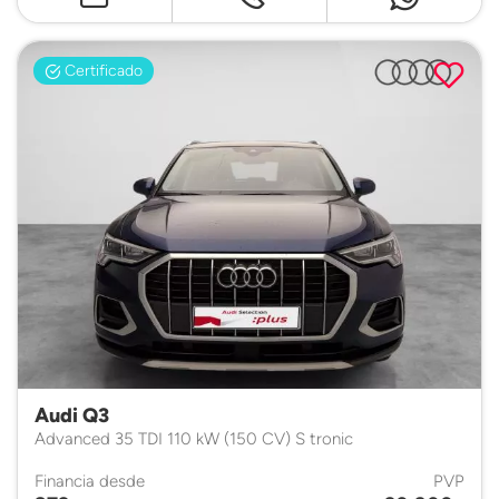
Certificado
Audi Q3
Advanced 35 TDI 110 kW (150 CV) S tronic
Financia desde
PVP