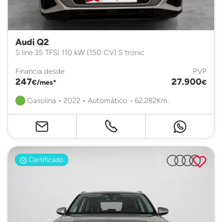
Audi Q2
S line 35 TFSI 110 kW (150 CV) S tronic
Financia desde
PVP
247
27.900
€/mes*
€
Gasolina • 2022 • Automático • 62.282Km.
Certificado