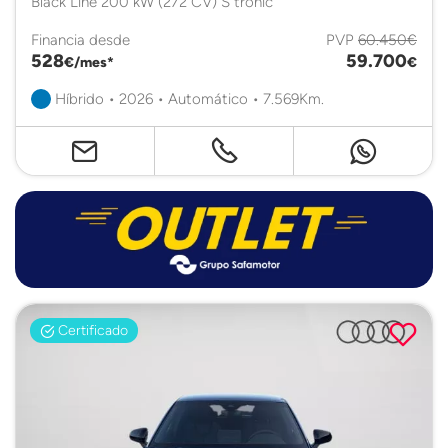
Black Line 200 kW (272 CV) S tronic
Financia desde
PVP
60.450€
528
59.700
€/mes*
€
Híbrido • 2026 • Automático • 7.569Km.
Certificado