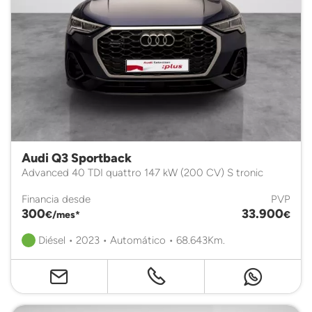
Audi Q3 Sportback
Advanced 40 TDI quattro 147 kW (200 CV) S tronic
Financia desde
PVP
300
33.900
€/mes*
€
Diésel • 2023 • Automático • 68.643Km.