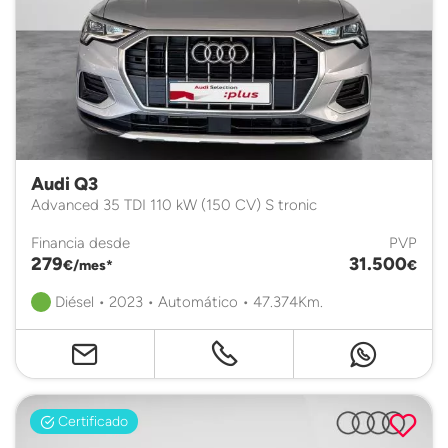
Audi Q3
Advanced 35 TDI 110 kW (150 CV) S tronic
Financia desde
PVP
279
31.500
€/mes*
€
Diésel • 2023 • Automático • 47.374Km.
Certificado