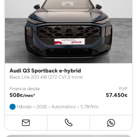
Audi Q3 Sportback e-hybrid
Black Line 200 kW (272 CV) S tronic
Financia desde
PVP
508
57.450
€/mes*
€
Híbrido • 2026 • Automático • 5.787Km.