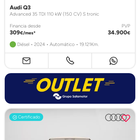
Audi Q3
Advanced 35 TDI 110 kW (150 CV) S tronic
Financia desde
PVP
309
34.900
€/mes*
€
Diésel • 2024 • Automático • 19.121Km.
Certificado