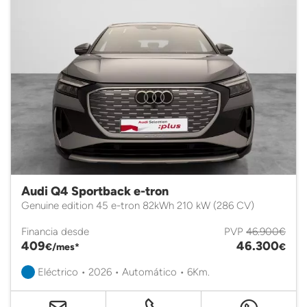
Audi Q4 Sportback e-tron
Genuine edition 45 e-tron 82kWh 210 kW (286 CV)
Financia desde
PVP
46.900€
409
46.300
€/mes*
€
Eléctrico • 2026 • Automático • 6Km.