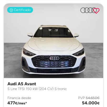
Certificado
Audi A5 Avant
S Line TFSI 150 kW (204 CV) S tronic
Financia desde
PVP
54.650€
477
54.000
€/mes*
€