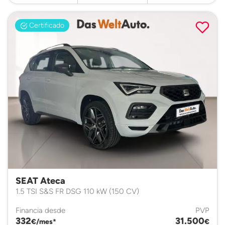
Certificado
SEAT Ateca
1.5 TSI S&S FR DSG 110 kW (150 CV)
Financia desde
PVP
332
31.500
€/mes*
€