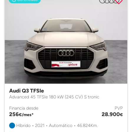
Audi Q3 TFSIe
Advanced 45 TFSIe 180 kW (245 CV) S tronic
Financia desde
PVP
256
28.900
€/mes*
€
Híbrido • 2021 • Automático • 46.824Km.