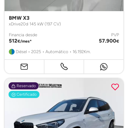
BMW X3
xDrive20d 145 kW (197 CV)
Financia desde
PVP
512
57.900
€/mes*
€
Diésel • 2025 • Automático • 16.192Km.
Reservado
Certificado