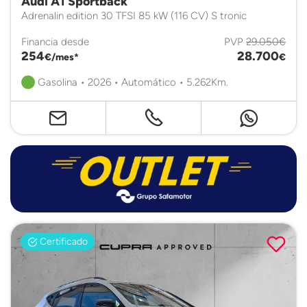
Audi A1 Sportback
Adrenalin edition 30 TFSI 85 kW (116 CV) S tronic
Financia desde
PVP
29.050€
254
28.700
€/mes*
€
Gasolina • 2026 • Automático • 5.262Km.
Certificado