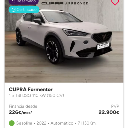
Reservado
Certificado
CUPRA Formentor
1.5 TSI DSG 110 kW (150 CV)
Financia desde
PVP
226
22.900
€/mes*
€
Gasolina • 2022 • Automático • 71.130Km.