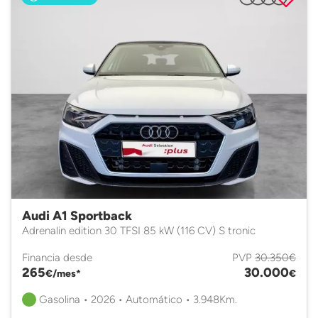
Audi A1 Sportback
Adrenalin edition 30 TFSI 85 kW (116 CV) S tronic
Financia desde
PVP
30.350€
265
30.000
€/mes*
€
Gasolina • 2026 • Automático • 3.948Km.