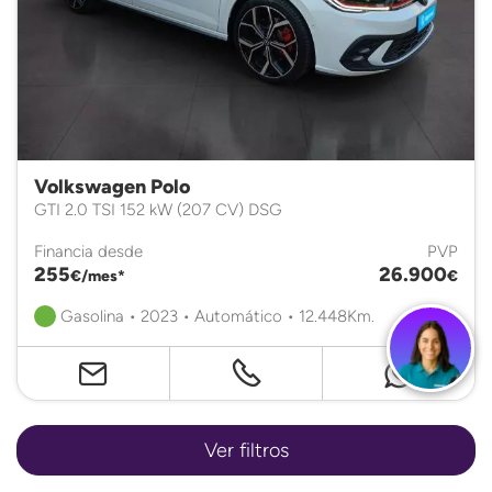
Volkswagen Polo
GTI 2.0 TSI 152 kW (207 CV) DSG
Financia desde
PVP
255
26.900
€/mes*
€
Gasolina • 2023 • Automático • 12.448Km.
Certificado
Ver filtros