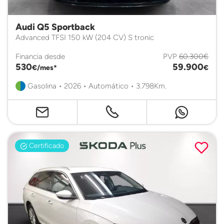
Audi Q5 Sportback
Advanced TFSI 150 kW (204 CV) S tronic
Financia desde
PVP
60.300€
530
59.900
€/mes*
€
Gasolina • 2026 • Automático • 3.798Km.
Certificado