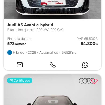
Audi A5 Avant e-hybrid
Black Line quattro 220 kW (299 CV)
Financia desde
PVP
65.600€
573
64.800
€/mes*
€
Híbrido • 2026 • Automático • 6.652Km.
Certificado