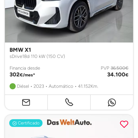
BMW X1
sDrive18d 110 kW (150 CV)
Financia desde
PVP
36.500€
302
34.100
€/mes*
€
Diésel • 2023 • Automático • 41.152Km.
Certificado