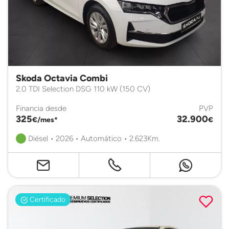
Skoda Octavia Combi
2.0 TDI Selection DSG 110 kW (150 CV)
Financia desde
PVP
325
32.900
€/mes*
€
Diésel • 2026 • Automático • 2.623Km.
Certificado