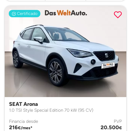
Certificado
SEAT Arona
1.0 TSI Style Special Edition 70 kW (95 CV)
Financia desde
PVP
216
20.500
€/mes*
€