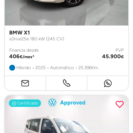
BMW X1
xDrive25e 180 kW (245 CV)
Financia desde
PVP
406
45.900
€/mes*
€
Híbrido • 2025 • Automático • 25.396Km.
Certificado