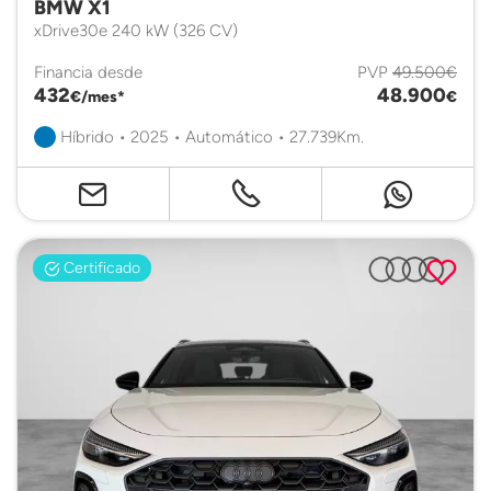
BMW X1
xDrive30e 240 kW (326 CV)
Financia desde
PVP
49.500€
432
48.900
€/mes*
€
Híbrido • 2025 • Automático • 27.739Km.
Certificado