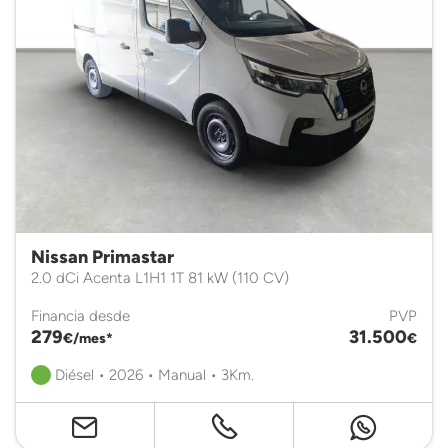
Nissan Primastar
2.0 dCi Acenta L1H1 1T 81 kW (110 CV)
Financia desde
PVP
279
31.500
€/mes*
€
Diésel • 2026 • Manual • 3Km.