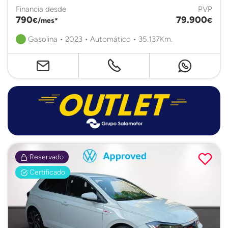
Financia desde
PVP
790
79.900
€/mes*
€
Gasolina • 2023 • Automático • 35.137Km.
Reservado
Certificado