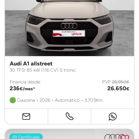
Audi A1 allstreet
30 TFSI 85 kW (116 CV) S tronic
Financia desde
PVP
26.950€
236
26.650
€/mes*
€
Gasolina • 2026 • Automático • 3.703Km.
Certificado