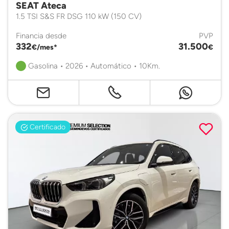
SEAT Ateca
1.5 TSI S&S FR DSG 110 kW (150 CV)
Financia desde
PVP
332
31.500
€/mes*
€
Gasolina • 2026 • Automático • 10Km.
Certificado