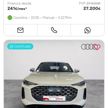
Financia desde
PVP
27.500€
241
27.200
€/mes*
€
Gasolina • 2026 • Manual • 3.227Km.
Certificado