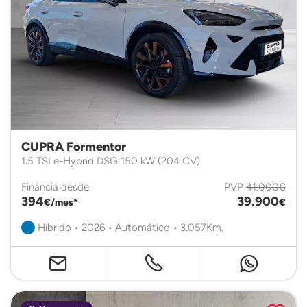
CUPRA Formentor
1.5 TSI e-Hybrid DSG 150 kW (204 CV)
Financia desde
PVP
41.000€
394
39.900
€/mes*
€
Híbrido • 2026 • Automático • 3.057Km.