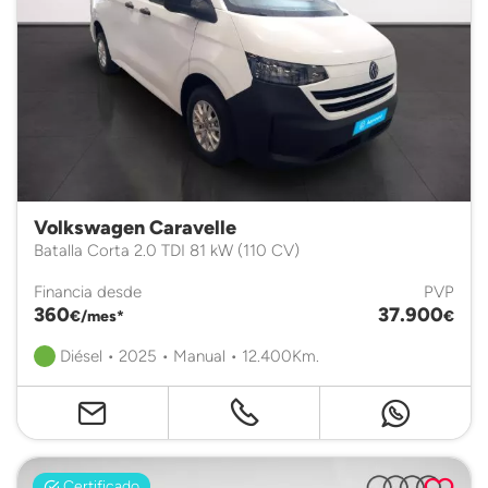
Volkswagen Caravelle
Batalla Corta 2.0 TDI 81 kW (110 CV)
Financia desde
PVP
360
37.900
€/mes*
€
Diésel • 2025 • Manual • 12.400Km.
Certificado