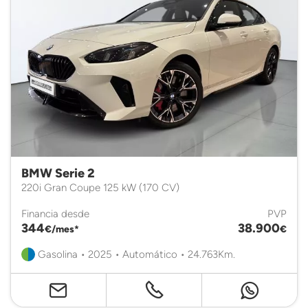
BMW Serie 2
220i Gran Coupe 125 kW (170 CV)
Financia desde
PVP
344
38.900
€/mes*
€
Gasolina • 2025 • Automático • 24.763Km.