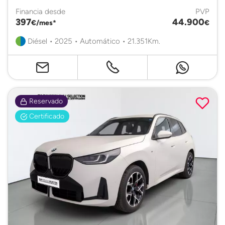
Financia desde
PVP
397
44.900
€/mes*
€
Diésel • 2025 • Automático • 21.351Km.
Reservado
Certificado