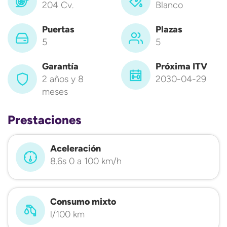
204 Cv.
Blanco
Puertas
Plazas
5
5
Garantía
Próxima ITV
2 años y 8
2030-04-29
meses
Prestaciones
Aceleración
8.6s 0 a 100 km/h
Consumo mixto
l/100 km