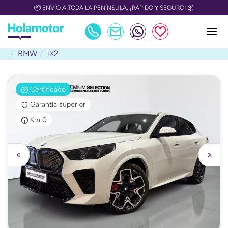
📦 ENVÍO A TODA LA PENÍNSULA, ¡RÁPIDO Y SEGURO! 📦
BMW
iX2
Certificado
Garantía superior
Km 0
«
»