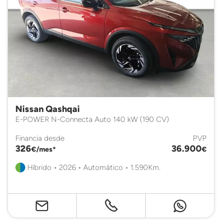
Nissan Qashqai
E-POWER N-Connecta Auto 140 kW (190 CV)
Financia desde
PVP
326
36.900
€/mes*
€
Híbrido • 2026 • Automático • 1.590Km.