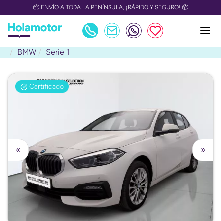
📦 ENVÍO A TODA LA PENÍNSULA, ¡RÁPIDO Y SEGURO! 📦
BMW
Serie 1
Certificado
«
»