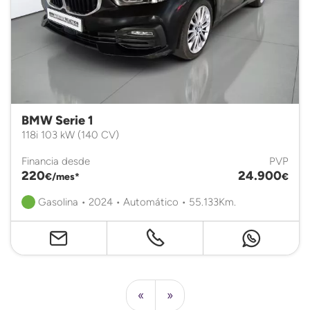
BMW Serie 1
118i 103 kW (140 CV)
Financia desde
PVP
220
24.900
€/mes*
€
Gasolina • 2024 • Automático • 55.133Km.
«
»