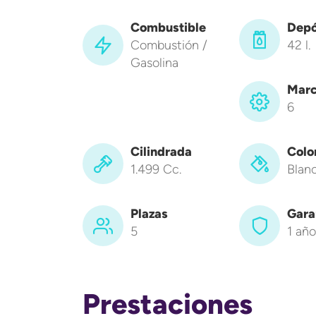
Combustible
Depó
Combustión /
42 l.
Gasolina
Marc
6
Cilindrada
Colo
1.499 Cc.
Blan
Plazas
Gara
5
1 año
Prestaciones