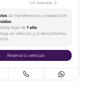
IVA Deducible: Si
stos
de transferencia y preparación
luidos
.
antía legal de
1 año
.
rega un vehículo y lo descontamos
 PVP.
Reserva tu vehículo