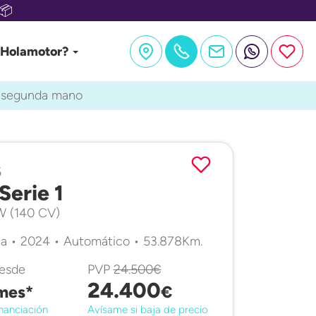
📦
 Holamotor?
e segunda mano
5
erie 1
kW (140 CV)
a • 2024 • Automático • 53.878Km.
desde
PVP
24.500€
24.400
mes*
€
nanciación
Avísame si baja de precio