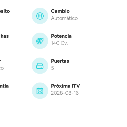
sito
Cambio
Automático
has
Potencia
140 Cv.
r
Puertas
co
5
ntía
Próxima ITV
2028-08-16