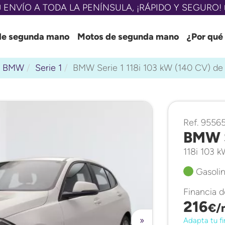
 ENVÍO A TODA LA PENÍNSULA, ¡RÁPIDO Y SEGURO! 
de segunda mano
Motos de segunda mano
¿Por qué
BMW
Serie 1
BMW Serie 1 118i 103 kW (140 CV) d
Ref. 9556
BMW S
118i 103 
Gasolin
Financia 
216
€/
»
Adapta tu fi