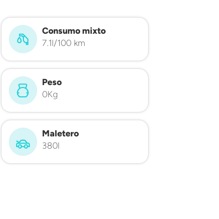
Consumo mixto
7.1l/100 km
Peso
0Kg
Maletero
380l