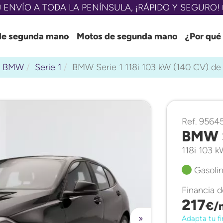
 ENVÍO A TODA LA PENÍNSULA, ¡RÁPIDO Y SEGURO! 
de segunda mano
Motos de segunda mano
¿Por qué
BMW
Serie 1
BMW Serie 1 118i 103 kW (140 CV) d
Ref. 9564
BMW S
118i 103 
Gasolin
Financia 
217
€/
»
Adapta tu fi