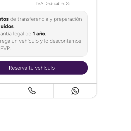
IVA Deducible: Si
stos
de transferencia y preparación
luidos
.
antía legal de
1 año
.
rega un vehículo y lo descontamos
 PVP.
Reserva tu vehículo