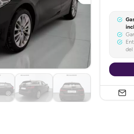
Ga
inc
Gar
Ent
del