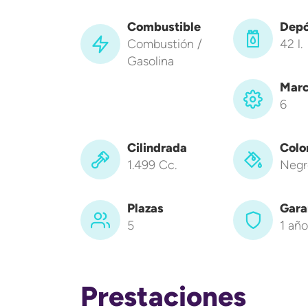
Combustible
Depó
Combustión /
42 l.
Gasolina
Marc
6
Cilindrada
Colo
1.499 Cc.
Negr
Plazas
Gara
5
1 año
Prestaciones