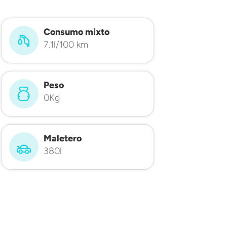
Consumo mixto
7.1l/100 km
Peso
0Kg
Maletero
380l