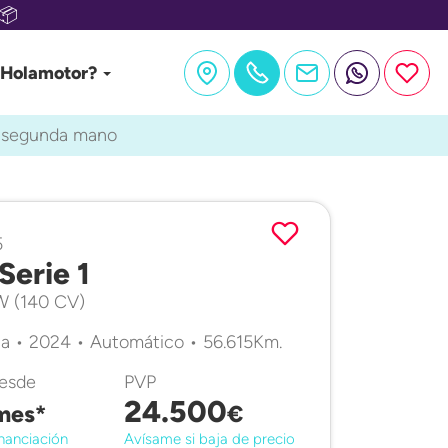
📦
 Holamotor?
e segunda mano
5
erie 1
kW (140 CV)
a • 2024 • Automático • 56.615Km.
desde
PVP
24.500
mes*
€
nanciación
Avísame si baja de precio