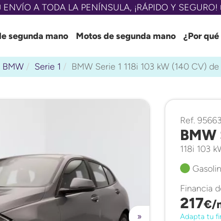
 ENVÍO A TODA LA PENÍNSULA, ¡RÁPIDO Y SEGURO! 
de segunda mano
Motos de segunda mano
¿Por qué
BMW
Serie 1
BMW Serie 1 118i 103 kW (140 CV) d
Ref. 9566
BMW S
118i 103 
Gasolin
Financia 
217
€/
»
Adapta tu fi