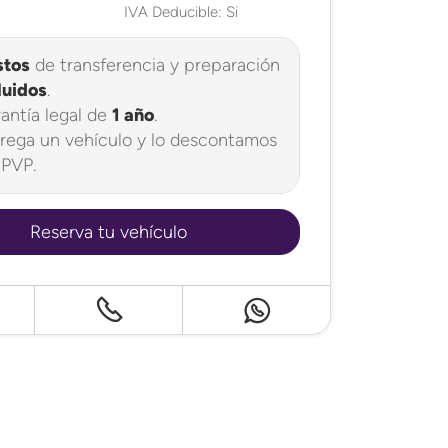
IVA Deducible: Si
stos
de transferencia y preparación
luidos
.
antía legal de
1 año
.
rega un vehículo y lo descontamos
 PVP.
Reserva tu vehículo