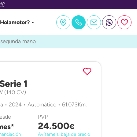
📦
 Holamotor?
e segunda mano
3
erie 1
kW (140 CV)
a • 2024 • Automático • 61.073Km.
desde
PVP
24.500
mes*
€
nanciación
Avísame si baja de precio