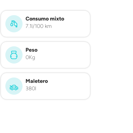
Consumo mixto
7.1l/100 km
Peso
0Kg
Maletero
380l