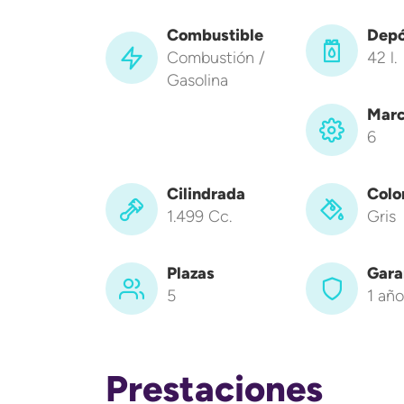
Combustible
Depó
Combustión /
42 l.
Gasolina
Marc
6
Cilindrada
Colo
1.499 Cc.
Gris
Plazas
Gara
5
1 año
Prestaciones