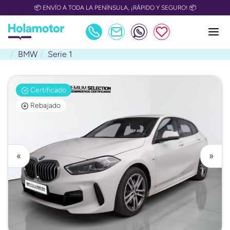
📦 ENVÍO A TODA LA PENÍNSULA, ¡RÁPIDO Y SEGURO! 📦
BMW
Serie 1
Certificado
Rebajado
«
»