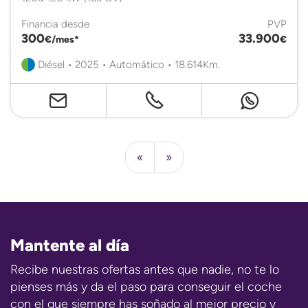
Financia desde
PVP
300
33.900
€/mes*
€
Diésel • 2025 • Automático • 18.614Km.
«
»
Mantente al día
Recibe nuestras ofertas antes que nadie, no te lo
pienses más y da el paso para conseguir el coche
con el que siempre has soñado al mejor precio y