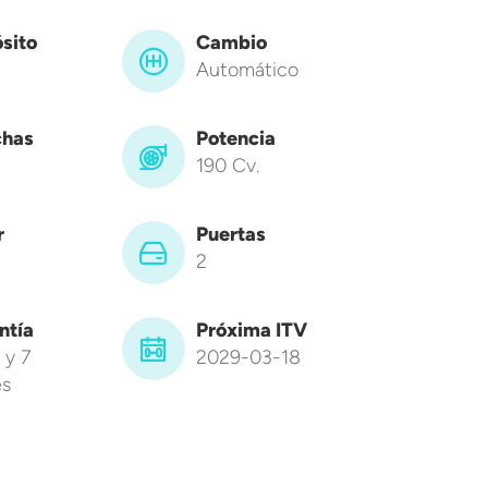
sito
Cambio
Automático
has
Potencia
190 Cv.
r
Puertas
2
ntía
Próxima ITV
 y 7
2029-03-18
s