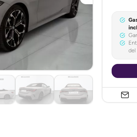
Ga
inc
Gar
Ent
del