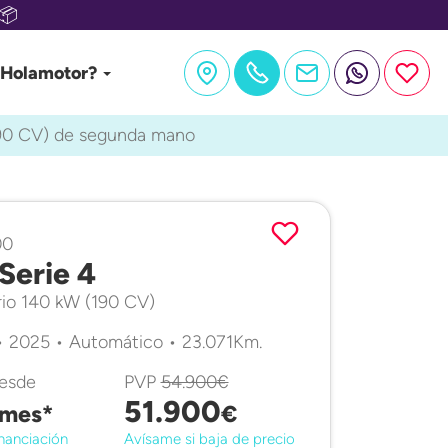
📦
 Holamotor?
90 CV) de segunda mano
00
erie 4
io 140 kW (190 CV)
• 2025 • Automático • 23.071Km.
desde
PVP
54.900€
51.900
mes*
€
nanciación
Avísame si baja de precio