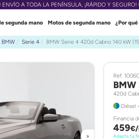
 ENVÍO A TODA LA PENÍNSULA, ¡RÁPIDO Y SEGURO! 
de segunda mano
Motos de segunda mano
¿Por qué
BMW
Serie 4
BMW Serie 4 420d Cabrio 140 kW (1
Ref. 1006
BMW S
420d Cabr
Diésel 
Financia 
459
€/
»
Adapta tu fi