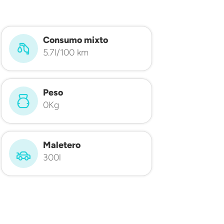
Consumo mixto
5.7l/100 km
Peso
0Kg
Maletero
300l