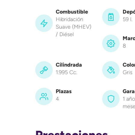
Combustible
Depó
Hibridación
59 l.
Suave (MHEV)
/ Diésel
Marc
8
Cilindrada
Colo
1.995 Cc.
Gris
Plazas
Gara
4
1 año
mese
Prestaciones