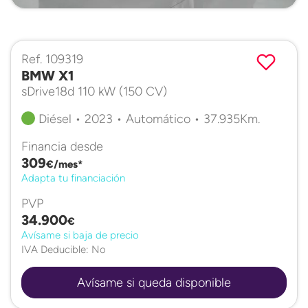
Ref. 109319
BMW X1
sDrive18d 110 kW (150 CV)
Diésel • 2023 • Automático • 37.935Km.
Financia desde
309
€/mes*
Adapta tu financiación
PVP
34.900
€
Avísame si baja de precio
IVA Deducible: No
Avísame si queda disponible