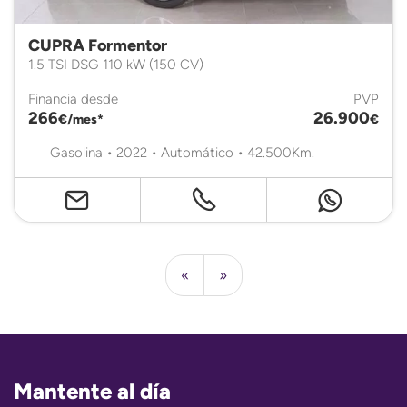
CUPRA Formentor
1.5 TSI DSG 110 kW (150 CV)
Financia desde
PVP
266
26.900
€/mes*
€
Gasolina • 2022 • Automático • 42.500Km.
«
»
Mantente al día