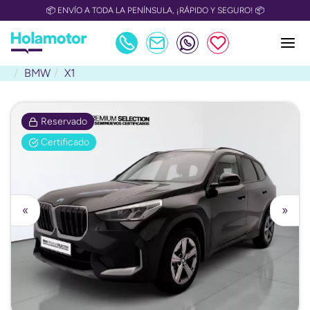
📦 ENVÍO A TODA LA PENÍNSULA, ¡RÁPIDO Y SEGURO! 📦
BMW
X1
Reservado
Certificado
«
»