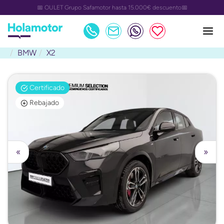
📅 OULET Grupo Safamotor hasta 15.000€ descuento📅
BMW
X2
Certificado
Rebajado
«
»