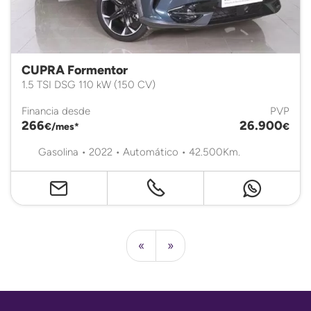
CUPRA Formentor
1.5 TSI DSG 110 kW (150 CV)
Financia desde
PVP
266
26.900
€/mes*
€
Gasolina • 2022 • Automático • 42.500Km.
«
»