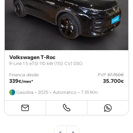
Volkswagen T-Roc
R-Line 1.5 eTSI 110 kW (150 CV) DSG
Financia desde
PVP
37.750€
339
35.700
€/mes*
€
Gasolina • 2025 • Automático • 7.351Km.
«
»