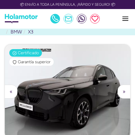
📦 ENVÍO A TODA LA PENÍNSULA, ¡RÁPIDO Y SEGURO! 📦
BMW
X3
Certificado
Garantía superior
«
»