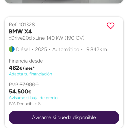
Ref. 101328
BMW X4
xDrive20d xLine 140 kW (190 CV)
Diésel • 2025 • Automático • 19.842Km.
Financia desde
482
€/mes*
Adapta tu financiación
PVP
57.900€
54.500
€
Avísame si baja de precio
IVA Deducible: Si
Avísame si queda disponible