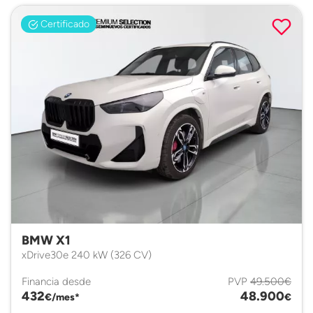
Certificado
BMW X1
xDrive30e 240 kW (326 CV)
Financia desde
PVP
49.500€
432
48.900
€/mes*
€