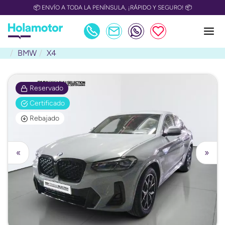
📦 ENVÍO A TODA LA PENÍNSULA, ¡RÁPIDO Y SEGURO! 📦
BMW
X4
Reservado
Certificado
Rebajado
«
»