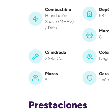
Combustible
Depó
Hibridación
68 l.
Suave (MHEV)
/ Diésel
Marc
8
Cilindrada
Colo
2.993 Cc.
Negr
Plazas
Gara
5
1 año
Prestaciones