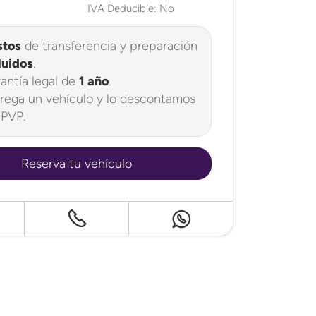
IVA Deducible: No
stos
de transferencia y preparación
luidos
.
antía legal de
1 año
.
rega un vehículo y lo descontamos
 PVP.
Reserva tu vehículo