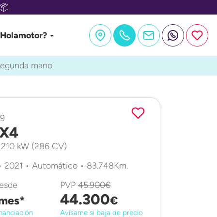
📦
 Holamotor?
segunda mano
79
X4
 210 kW (286 CV)
• 2021 • Automático • 83.748Km.
desde
PVP
45.900€
44.300
mes*
€
nanciación
Avísame si baja de precio