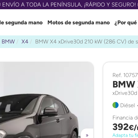
 ENVÍO A TODA LA PENÍNSULA, ¡RÁPIDO Y SEGURO! 
de segunda mano
Motos de segunda mano
¿Por qué
BMW
X4
BMW X4 xDrive30d 210 kW (286 CV) de 
Ref. 1075
BMW 
xDrive30d
Diésel 
Financia 
392
€/
»
Adapta tu fi