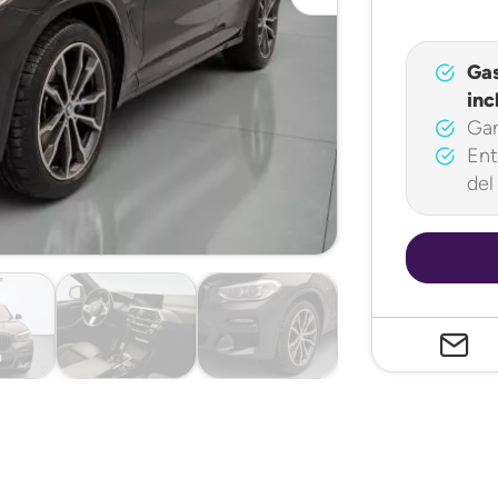
Ga
inc
Gar
Ent
del