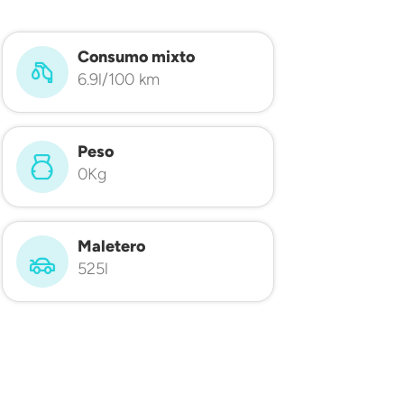
Consumo mixto
6.9l/100 km
Peso
0Kg
Maletero
525l