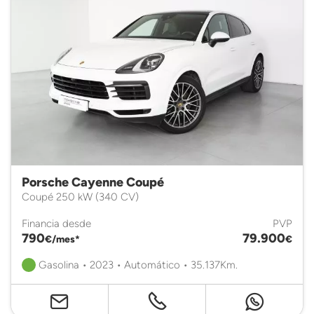
Porsche Cayenne Coupé
Coupé 250 kW (340 CV)
Financia desde
PVP
790
79.900
€/mes*
€
Gasolina • 2023 • Automático • 35.137Km.