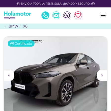
📦 ENVÍO A TODA LA PENÍNSULA, ¡RÁPIDO Y SEGURO! 📦
BMW
X6
Certificado
«
»