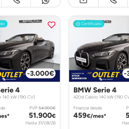
ado
Certificado
-3.000€
-
erie 4
BMW Serie 4
o 140 kW (190 CV)
420d Cabrio 140 kW (190 C
sde
PVP
54.900€
Financia desde
51.900
459
es*
€
€/mes*
Hasta 31/08/26
Has