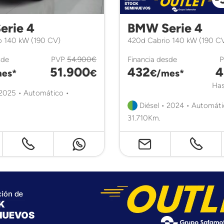
erie 4
BMW Serie 4
o 140 kW (190 CV)
420d Cabrio 140 kW (190 C
sde
PVP
54.900€
Financia desde
51.900
432
4
es*
€
€/mes*
Has
 2025 • Automático •
Diésel • 2024 • Automáti
31.710Km.