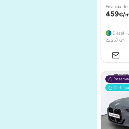
Financia de
459
€/m
Diésel •
22.257Km.
Reserva
Certific