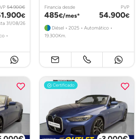
PVP
54.900€
Financia desde
PVP
51.900
485
54.900
€
€/mes*
€
ta 31/08/26
Diésel • 2025 • Automático •
co •
19.300Km.
Certificado
5.000€
-3.000€