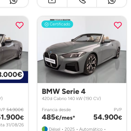
Certificado
3.000€
BMW Serie 4
V)
420d Cabrio 140 kW (190 CV)
PVP
54.900€
Financia desde
PVP
51.900
485
54.900
€
€/mes*
€
ta 31/08/26
Diésel • 2025 • Automático •