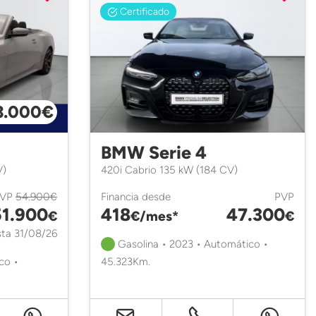
Certificado
3.000€
BMW Serie 4
V)
420i Cabrio 135 kW (184 CV)
PVP
54.900€
Financia desde
PVP
51.900
418
47.300
€
€/mes*
€
ta 31/08/26
Gasolina • 2023 • Automático •
co •
45.323Km.