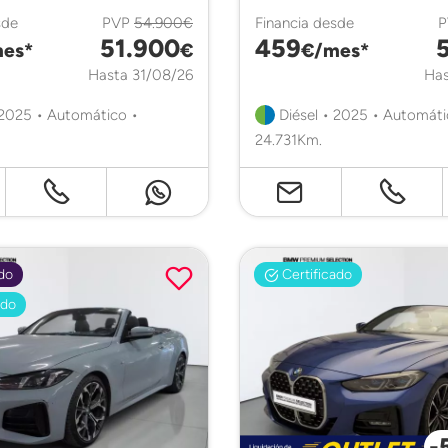
sde
PVP
54.900€
Financia desde
51.900
459
es*
€
€/mes*
Hasta 31/08/26
Has
 2025 • Automático •
Diésel • 2025 • Automáti
24.731Km.
do
Certificado
ado
-