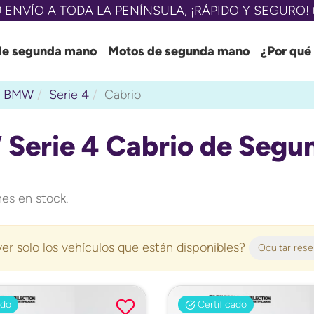
 ENVÍO A TODA LA PENÍNSULA, ¡RÁPIDO Y SEGURO! 
de segunda mano
Motos de segunda mano
¿Por qué
BMW
Serie 4
Cabrio
Serie 4 Cabrio de Segu
es en stock.
er solo los vehículos que están disponibles?
Ocultar res
ado
Certificado