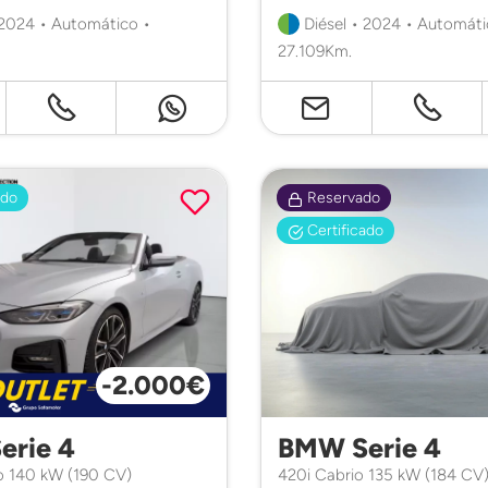
 2024 • Automático •
Diésel • 2024 • Automáti
27.109Km.
ado
Reservado
Certificado
-2.000€
erie 4
BMW Serie 4
o 140 kW (190 CV)
420i Cabrio 135 kW (184 CV