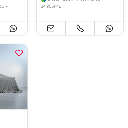
co •
34.956Km.
)