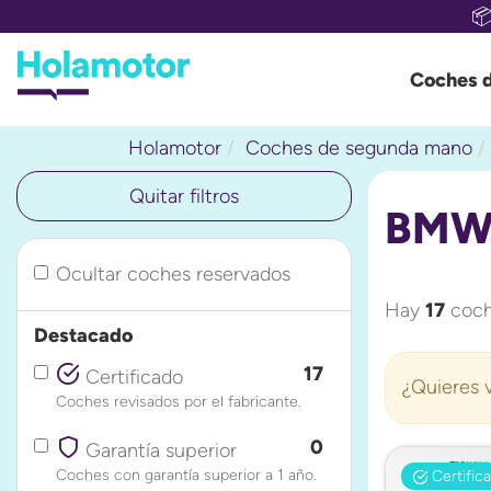

Coches 
Holamotor
Coches de segunda mano
Quitar filtros
BMW 
Ocultar coches reservados
Hay
17
coch
Destacado
17
Certificado
¿Quieres v
Coches revisados por el fabricante.
0
Garantía superior
Coches con garantía superior a 1 año.
Certific