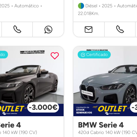
 2025 • Automático •
Diésel • 2025 • Automáti
22.018Km.
ado
Certificado
-3.000€
-
erie 4
BMW Serie 4
o 140 kW (190 CV)
420d Cabrio 140 kW (190 C