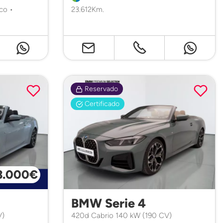
co •
23.612Km.
Reservado
Certificado
3.000€
BMW Serie 4
V)
420d Cabrio 140 kW (190 CV)