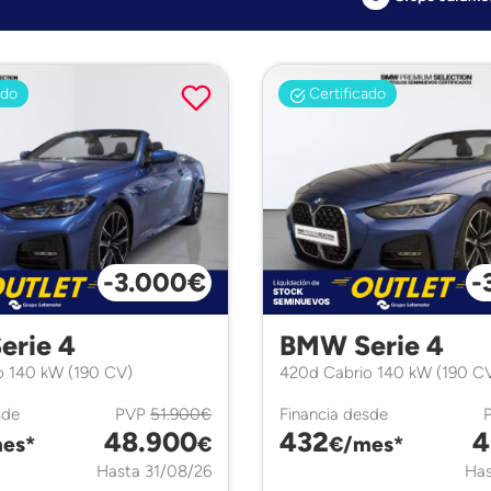
ado
Certificado
-3.000€
-
erie 4
BMW Serie 4
o 140 kW (190 CV)
420d Cabrio 140 kW (190 C
sde
PVP
51.900€
Financia desde
48.900
432
4
es*
€
€/mes*
Hasta 31/08/26
Has