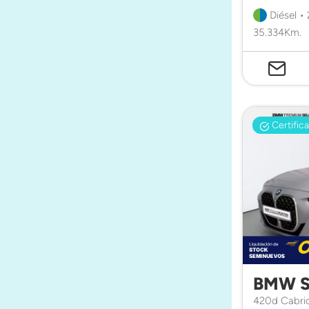
Diésel •
35.334Km.
Certific
BMW S
420d Cabri