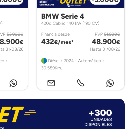
BMW Serie 4
V)
420d Cabrio 140 kW (190 CV)
PVP
53.900€
Financia desde
PVP
51.900€
8.900
432
48.900
€
€/mes*
€
ta 31/08/26
Hasta 31/08/26
co •
Diésel • 2024 • Automático •
30.589Km.