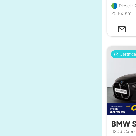
Diésel •
25.160Km.
Certific
BMW S
420d Cabri