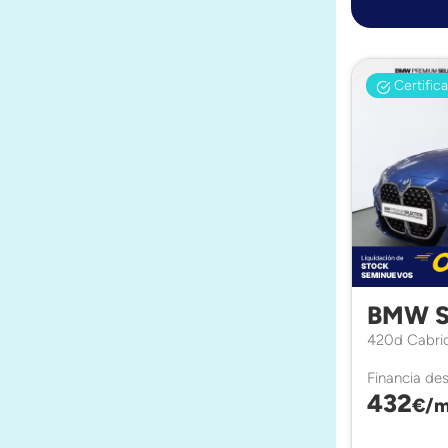
Certific
BMW S
420d Cabri
Financia de
432
€/m