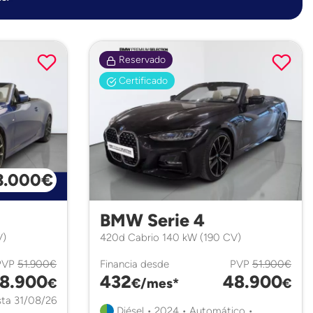
Reservado
Certificado
3.000€
BMW Serie 4
V)
420d Cabrio 140 kW (190 CV)
PVP
51.900€
Financia desde
PVP
51.900€
8.900
432
48.900
€
€/mes*
€
ta 31/08/26
Diésel • 2024 • Automático •