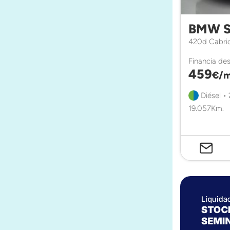
BMW S
420d Cabri
Financia de
459
€/m
Diésel •
19.057Km.