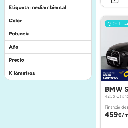
Etiqueta mediambiental
Color
Certific
Potencia
Año
Precio
Kilómetros
BMW S
420d Cabri
Financia de
459
€/m