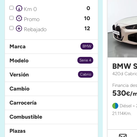
0
Km 0
10
Promo
12
Rebajado
Marca
BMW
Modelo
Serie 4
BMW S
420d Cabri
Versión
Cabrio
Financia de
Cambio
530
€/m
Carrocería
Diésel •
21.114Km.
Combustible
Plazas