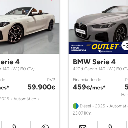
-
erie 4
BMW Serie 4
o 140 kW (190 CV)
420d Cabrio 140 kW (190 C
sde
PVP
Financia desde
59.900
459
es*
€
€/mes*
Has
 2025 • Automático •
Diésel • 2025 • Automáti
23.071Km.