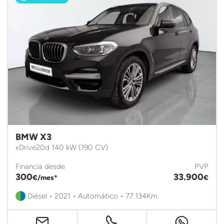
BMW X3
xDrive20d 140 kW (190 CV)
Financia desde
PVP
300
33.900
€/mes*
€
Diésel • 2021 • Automático • 77.134Km.