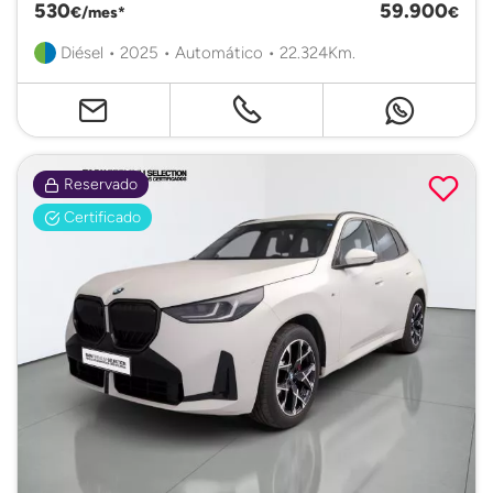
530
59.900
€/mes*
€
Diésel • 2025 • Automático • 22.324Km.
Reservado
Certificado