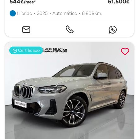
544
61.500
€/mes*
€
Híbrido • 2025 • Automático • 8.808Km.
Certificado