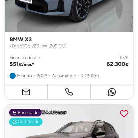
BMW X3
xDrive30e 220 kW (299 CV)
Financia desde
PVP
551
62.300
€/mes*
€
Híbrido • 2026 • Automático • 4.061Km.
Reservado
Certificado