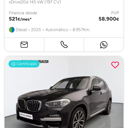
xDrive20d 145 kW (197 CV)
Financia desde
PVP
521
58.900
€/mes*
€
Diésel • 2025 • Automático • 8.957Km.
Certificado