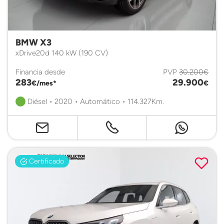
BMW X3
xDrive20d 140 kW (190 CV)
Financia desde
PVP
30.200€
283
29.900
€/mes*
€
Diésel • 2020 • Automático • 114.327Km.
Certificado