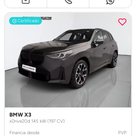
Certificado
BMW X3
xDrive20d 145 kW (197 CV)
Financia desde
PVP