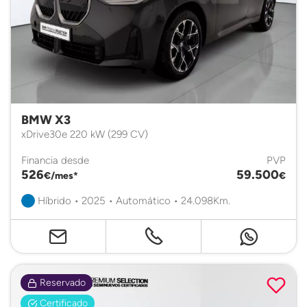
BMW X3
xDrive30e 220 kW (299 CV)
Financia desde
PVP
526
59.500
€/mes*
€
Híbrido • 2025 • Automático • 24.098Km.
Reservado
Certificado