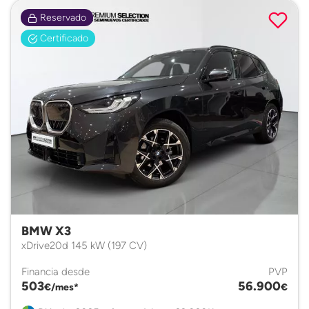
Reservado
Certificado
BMW X3
xDrive20d 145 kW (197 CV)
Financia desde
PVP
503
56.900
€/mes*
€