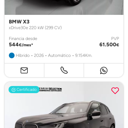
BMW X3
xDrive30e 220 kW (299 CV)
Financia desde
PVP
544
61.500
€/mes*
€
Híbrido • 2026 • Automático • 9.154Km.
Certificado