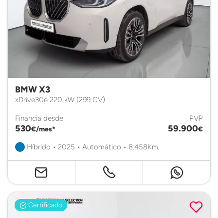
BMW X3
xDrive30e 220 kW (299 CV)
Financia desde
PVP
530
59.900
€/mes*
€
Híbrido • 2025 • Automático • 8.458Km.
Certificado