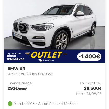
-1.400€
BMW X3
xDrive20d 140 kW (190 CV)
Financia desde
PVP
29.900€
293
28.500
€/mes*
€
Hasta 31/08/26
Diésel • 2018 • Automático • 63.163Km.