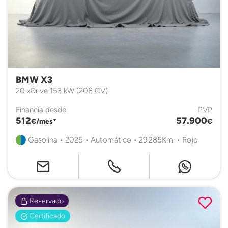
BMW X3
20 xDrive 153 kW (208 CV)
Financia desde
PVP
512
57.900
€/mes*
€
Gasolina • 2025 • Automático • 29.285Km. • Rojo
Reservado
Certificado