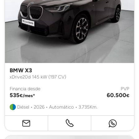
BMW X3
xDrive20d 145 kW (197 CV)
Financia desde
PVP
535
60.500
€/mes*
€
Diésel • 2026 • Automático • 3.735Km.