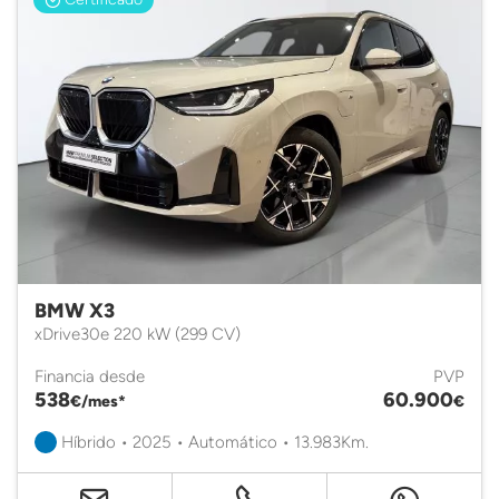
BMW X3
xDrive30e 220 kW (299 CV)
Financia desde
PVP
538
60.900
€/mes*
€
Híbrido • 2025 • Automático • 13.983Km.