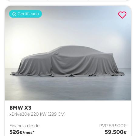
Certificado
BMW X3
xDrive30e 220 kW (299 CV)
Financia desde
PVP
59.900€
526
59.500
€/mes*
€