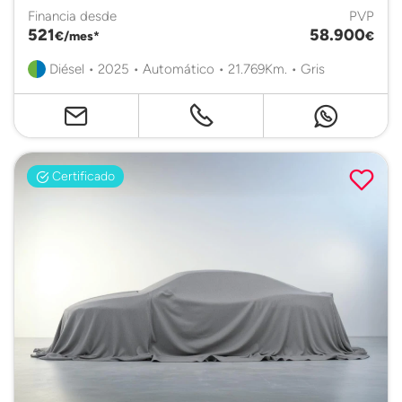
Financia desde
PVP
521
58.900
€/mes*
€
Diésel • 2025 • Automático • 21.769Km. • Gris
Certificado