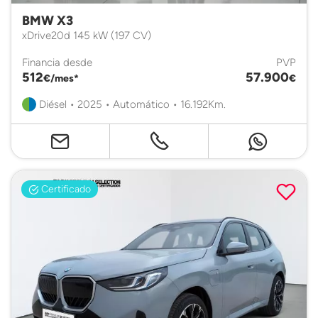
BMW X3
xDrive20d 145 kW (197 CV)
Financia desde
PVP
512
57.900
€/mes*
€
Diésel • 2025 • Automático • 16.192Km.
Certificado