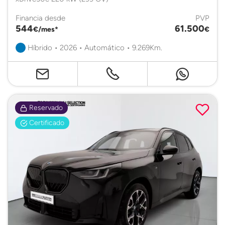
Financia desde
PVP
544
61.500
€/mes*
€
Híbrido • 2026 • Automático • 9.269Km.
Reservado
Certificado