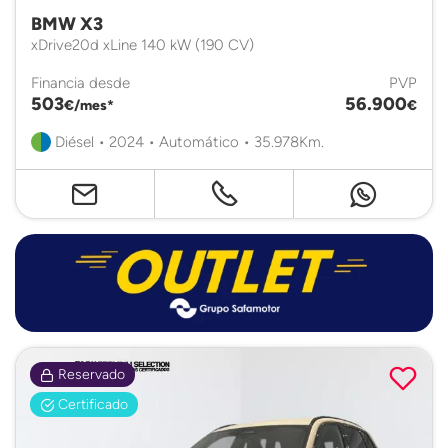
BMW X3
xDrive20d xLine 140 kW (190 CV)
Financia desde
PVP
503
56.900
€/mes*
€
Diésel • 2024 • Automático • 35.978Km.
Reservado
Certificado