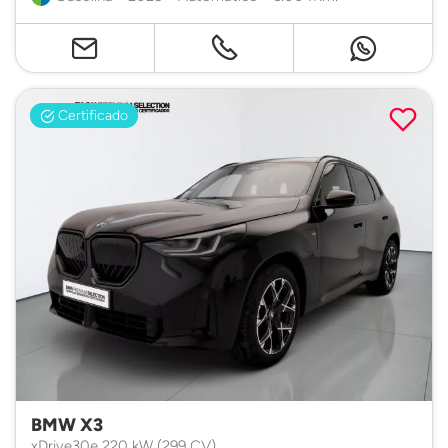
Certificado
BMW X3
xDrive30e 220 kW (299 CV)