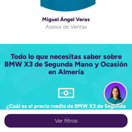
Miguel Ángel Veras
Asesor de Ventas
Todo lo que necesitas saber sobre
BMW X3 de Segunda Mano y Ocasión
en Almería
¿Cuál es el precio medio de BMW X3 de Segunda
Mano y Ocasión en Almería?
Ver filtros
55.906€