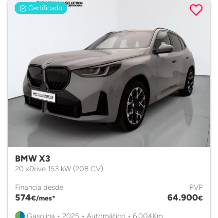
Certificado
BMW X3
20 xDrive 153 kW (208 CV)
Financia desde
PVP
574
64.900
€/mes*
€
Gasolina • 2025 • Automático • 6.004Km.