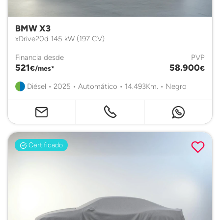
BMW X3
xDrive20d 145 kW (197 CV)
Financia desde
PVP
521
58.900
€/mes*
€
Diésel • 2025 • Automático • 14.493Km. • Negro
Certificado