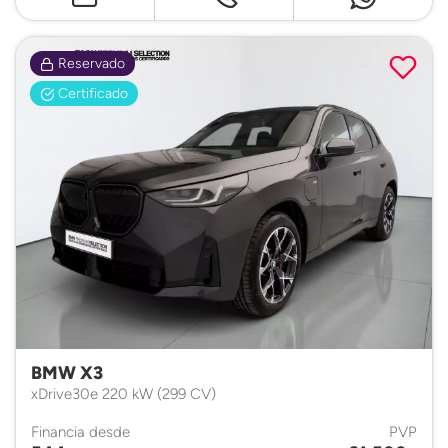
Reservado
Certificado
BMW X3
xDrive30e 220 kW (299 CV)
Financia desde
PVP