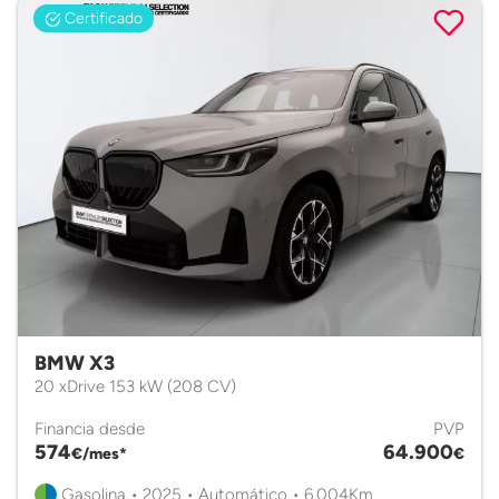
Certificado
BMW X3
20 xDrive 153 kW (208 CV)
Financia desde
PVP
574
64.900
€/mes*
€
Gasolina • 2025 • Automático • 6.004Km.