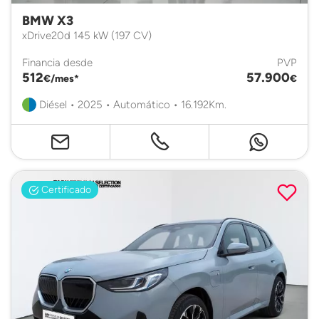
BMW X3
xDrive20d 145 kW (197 CV)
Financia desde
PVP
512
57.900
€/mes*
€
Diésel • 2025 • Automático • 16.192Km.
Certificado