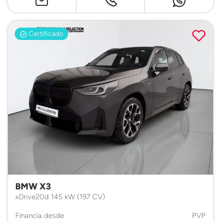
Certificado
BMW X3
xDrive20d 145 kW (197 CV)
Financia desde
PVP