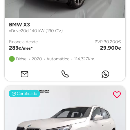
BMW X3
xDrive20d 140 kW (190 CV)
Financia desde
PVP
30.200€
283
29.900
€/mes*
€
Diésel • 2020 • Automático • 114.327Km.
Certificado