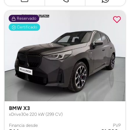
Reservado
Certificado
BMW X3
xDrive30e 220 kW (299 CV)
Financia desde
PVP