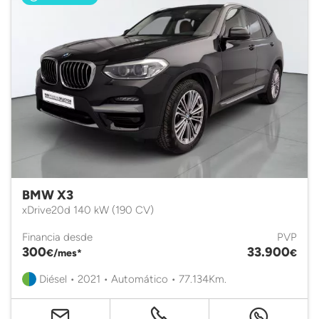
BMW X3
xDrive20d 140 kW (190 CV)
Financia desde
PVP
300
33.900
€/mes*
€
Diésel • 2021 • Automático • 77.134Km.