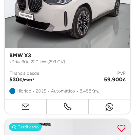
BMW X3
xDrive30e 220 kW (299 CV)
Financia desde
PVP
530
59.900
€/mes*
€
Híbrido • 2025 • Automático • 8.458Km.
Certificado