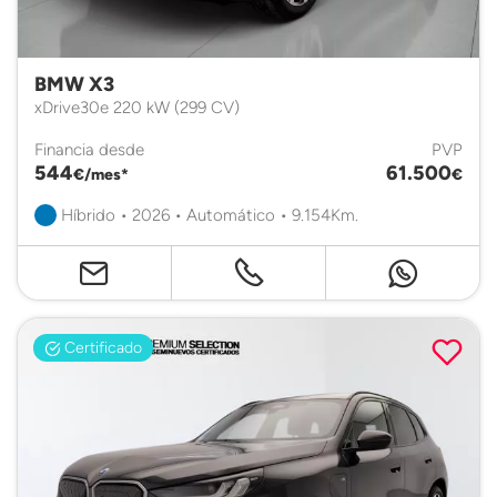
BMW X3
xDrive30e 220 kW (299 CV)
Financia desde
PVP
544
61.500
€/mes*
€
Híbrido • 2026 • Automático • 9.154Km.
Certificado