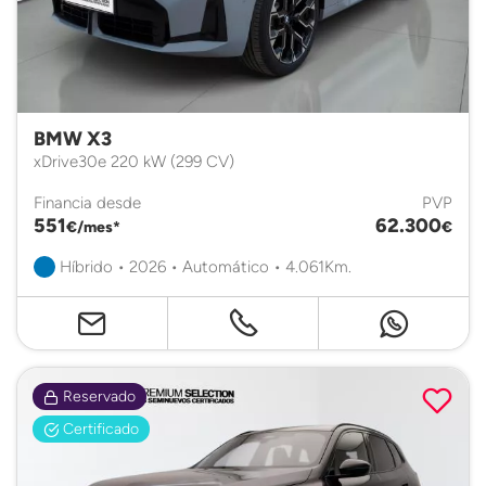
BMW X3
xDrive30e 220 kW (299 CV)
Financia desde
PVP
551
62.300
€/mes*
€
Híbrido • 2026 • Automático • 4.061Km.
Reservado
Certificado