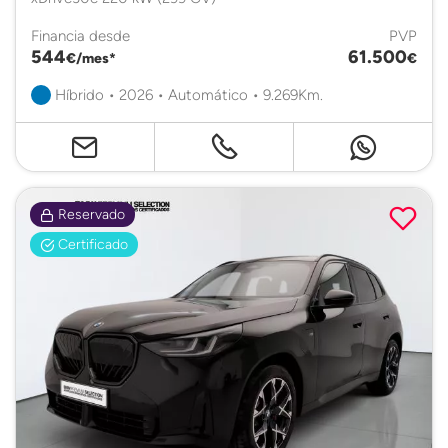
Financia desde
PVP
544
61.500
€/mes*
€
Híbrido • 2026 • Automático • 9.269Km.
Reservado
Certificado