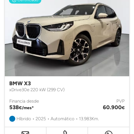
BMW X3
xDrive30e 220 kW (299 CV)
Financia desde
PVP
538
60.900
€/mes*
€
Híbrido • 2025 • Automático • 13.983Km.