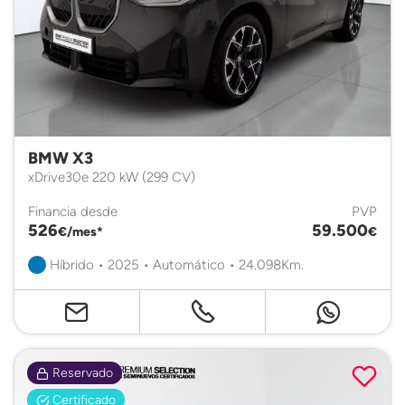
BMW X3
xDrive30e 220 kW (299 CV)
Financia desde
PVP
526
59.500
€/mes*
€
Híbrido • 2025 • Automático • 24.098Km.
Reservado
Certificado