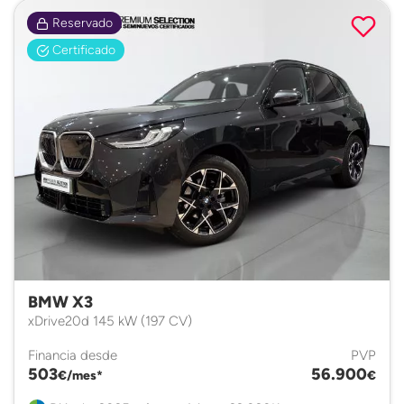
Reservado
Certificado
BMW X3
xDrive20d 145 kW (197 CV)
Financia desde
PVP
503
56.900
€/mes*
€