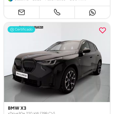
Certificado
BMW X3
xDrive30e 220 kW (299 CV)