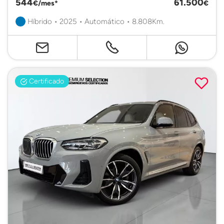
544
61.500
€/mes*
€
Híbrido • 2025 • Automático • 8.808Km.
Certificado