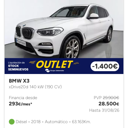
-1.400€
BMW X3
xDrive20d 140 kW (190 CV)
Financia desde
PVP
29.900€
293
28.500
€/mes*
€
Hasta 31/08/26
Diésel • 2018 • Automático • 63.163Km.