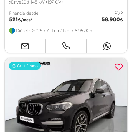
xDrive20d 145 kW (197 CV)
Financia desde
PVP
521
58.900
€/mes*
€
Diésel • 2025 • Automático • 8.957Km.
Certificado