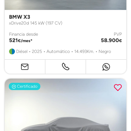
BMW X3
xDrive20d 145 kW (197 CV)
Financia desde
PVP
521
58.900
€/mes*
€
Diésel • 2025 • Automático • 14.493Km. • Negro
Certificado