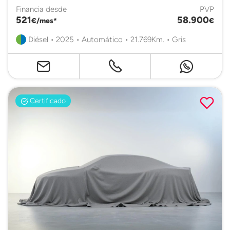
Financia desde
PVP
521
58.900
€/mes*
€
Diésel • 2025 • Automático • 21.769Km. • Gris
Certificado