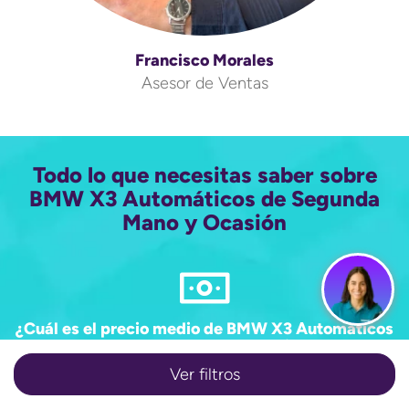
Francisco Morales
Asesor de Ventas
Todo lo que necesitas saber sobre
BMW X3 Automáticos de Segunda
Mano y Ocasión
¿Cuál es el precio medio de BMW X3 Automáticos
de Segunda Mano y Ocasión?
Ver filtros
55.906€