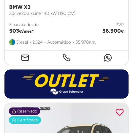
BMW X3
xDrive20d xLine 140 kW (190 CV)
Financia desde
PVP
503
56.900
€/mes*
€
Diésel • 2024 • Automático • 35.978Km.
Reservado
Certificado