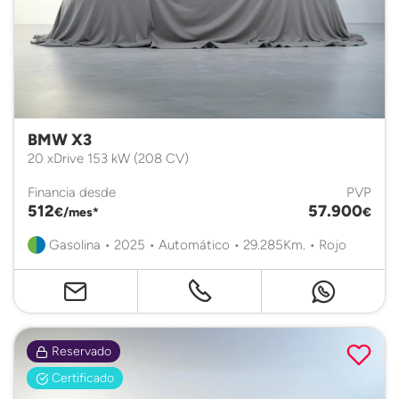
BMW X3
20 xDrive 153 kW (208 CV)
Financia desde
PVP
512
57.900
€/mes*
€
Gasolina • 2025 • Automático • 29.285Km. • Rojo
Reservado
Certificado