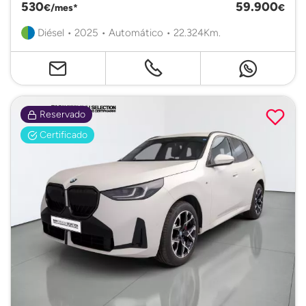
530
59.900
€/mes*
€
Diésel • 2025 • Automático • 22.324Km.
Reservado
Certificado