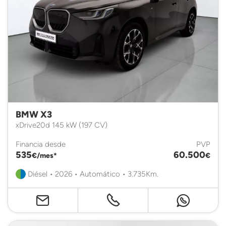
BMW X3
xDrive20d 145 kW (197 CV)
Financia desde
PVP
535
60.500
€/mes*
€
Diésel • 2026 • Automático • 3.735Km.