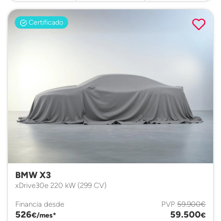
Certificado
BMW X3
xDrive30e 220 kW (299 CV)
Financia desde
PVP
59.900€
526
59.500
€/mes*
€