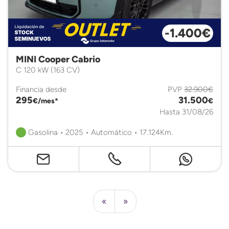
-1.400€
MINI Cooper Cabrio
C 120 kW (163 CV)
Financia desde
PVP
32.900€
295
31.500
€/mes*
€
Hasta 31/08/26
Gasolina • 2025 • Automático • 17.124Km.
«
»