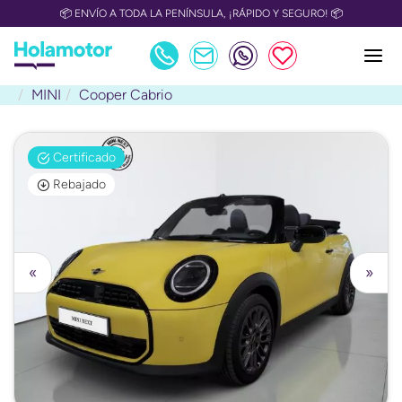
📦 ENVÍO A TODA LA PENÍNSULA, ¡RÁPIDO Y SEGURO! 📦
MINI
Cooper Cabrio
Certificado
Rebajado
«
»