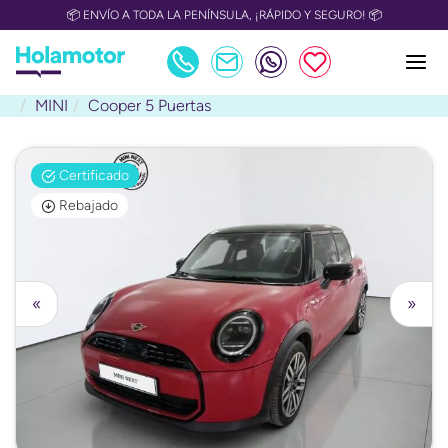
📦 ENVÍO A TODA LA PENÍNSULA, ¡RÁPIDO Y SEGURO! 📦
MINI
Cooper 5 Puertas
Certificado
Rebajado
«
»