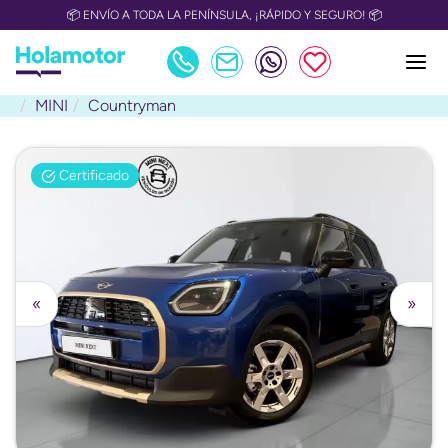
📦 ENVÍO A TODA LA PENÍNSULA, ¡RÁPIDO Y SEGURO! 📦
MINI
Countryman
Certificado
«
»