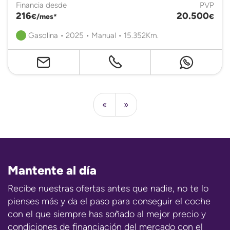
Financia desde
PVP
216
20.500
€/mes*
€
Gasolina • 2025 • Manual • 15.352Km.
«
»
Mantente al día
Recibe nuestras ofertas antes que nadie, no te lo
pienses más y da el paso para conseguir el coche
con el que siempre has soñado al mejor precio y
condiciones de financiación del mercado con el