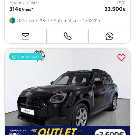
Financia desde
PVP
314
33.500
€/mes*
€
Gasolina • 2024 • Automático • 43.127Km.
Certificado
-2.600€