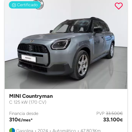
Certificado
MINI Countryman
C 125 kW (170 CV)
Financia desde
PVP
33.500€
310
33.100
€/mes*
€
Gasolina • 2024 • Automático • 47.803Km.