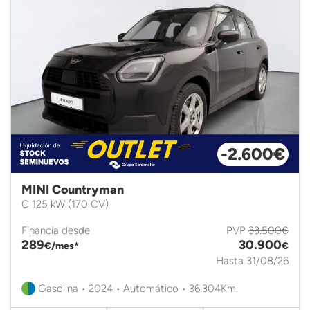
-2.600€
MINI Countryman
C 125 kW (170 CV)
Financia desde
PVP
33.500€
289
30.900
€/mes*
€
Hasta 31/08/26
Gasolina • 2024 • Automático • 36.304Km.