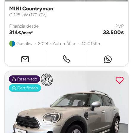
MINI Countryman
C 125 kW (170 CV)
Financia desde
PVP
314
33.500
€/mes*
€
Gasolina • 2024 • Automático • 40.015Km.
Reservado
Certificado