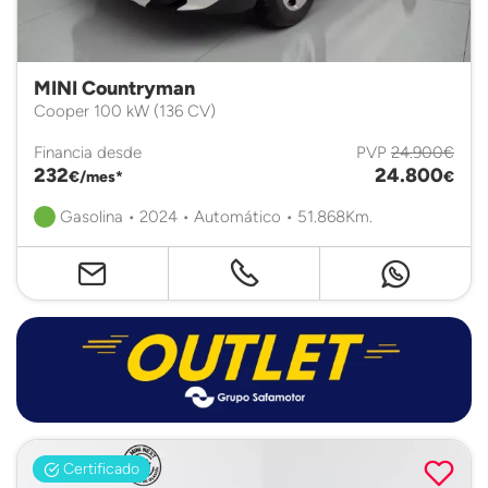
MINI Countryman
Cooper 100 kW (136 CV)
Financia desde
PVP
24.900€
232
24.800
€/mes*
€
Gasolina • 2024 • Automático • 51.868Km.
Certificado