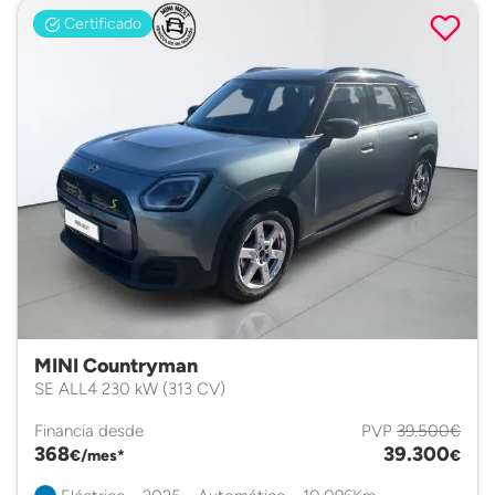
Certificado
MINI Countryman
SE ALL4 230 kW (313 CV)
Financia desde
PVP
39.500€
368
39.300
€/mes*
€