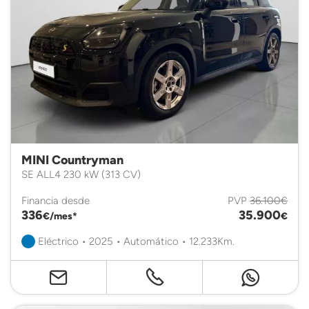
MINI Countryman
SE ALL4 230 kW (313 CV)
Financia desde
PVP
36.100€
336
35.900
€/mes*
€
Eléctrico • 2025 • Automático • 12.233Km.