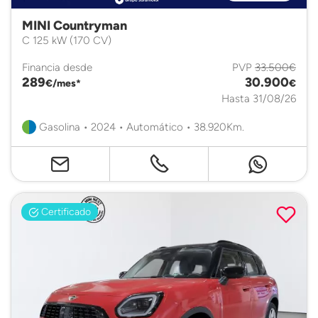
MINI Countryman
C 125 kW (170 CV)
Financia desde
PVP
33.500€
289
30.900
€/mes*
€
Hasta 31/08/26
Gasolina • 2024 • Automático • 38.920Km.
Certificado