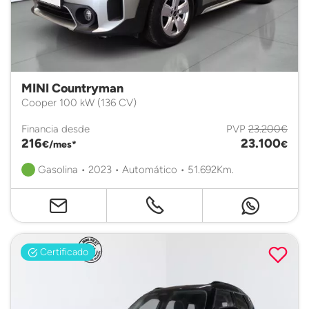
MINI Countryman
Cooper 100 kW (136 CV)
Financia desde
PVP
23.200€
216
23.100
€/mes*
€
Gasolina • 2023 • Automático • 51.692Km.
Certificado