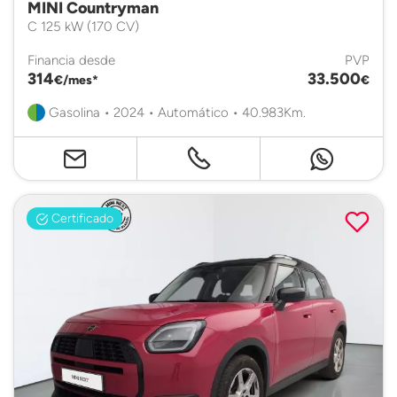
MINI Countryman
C 125 kW (170 CV)
Financia desde
PVP
314
33.500
€/mes*
€
Gasolina • 2024 • Automático • 40.983Km.
Certificado