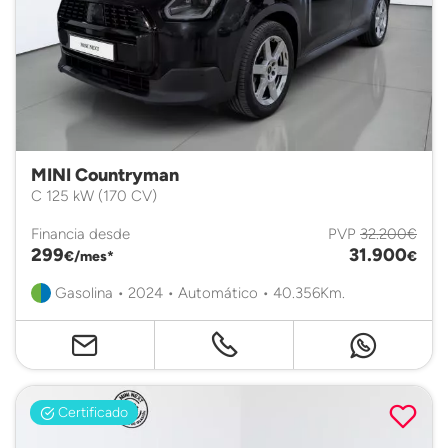
MINI Countryman
C 125 kW (170 CV)
Financia desde
PVP
32.200€
299
31.900
€/mes*
€
Gasolina • 2024 • Automático • 40.356Km.
Certificado