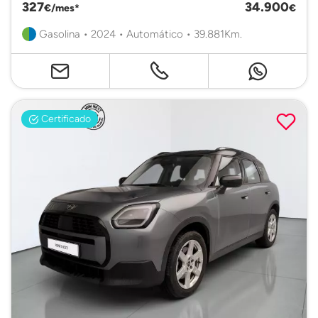
327
34.900
€/mes*
€
Gasolina • 2024 • Automático • 39.881Km.
Certificado