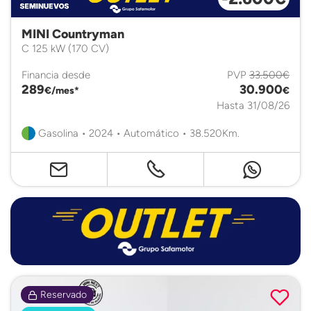
MINI Countryman
C 125 kW (170 CV)
Financia desde
PVP
33.500€
289
30.900
€/mes*
€
Hasta 31/08/26
Gasolina • 2024 • Automático • 38.520Km.
Reservado