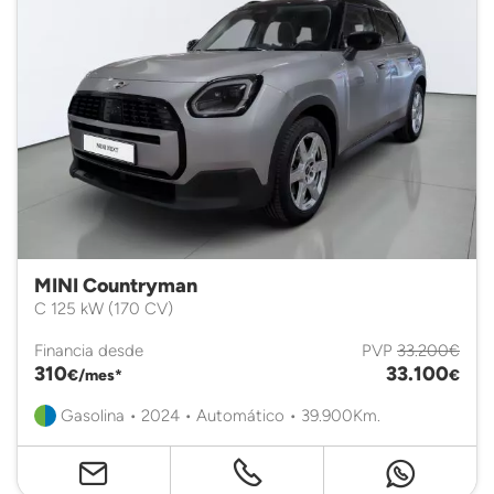
MINI Countryman
C 125 kW (170 CV)
Financia desde
PVP
33.200€
310
33.100
€/mes*
€
Gasolina • 2024 • Automático • 39.900Km.