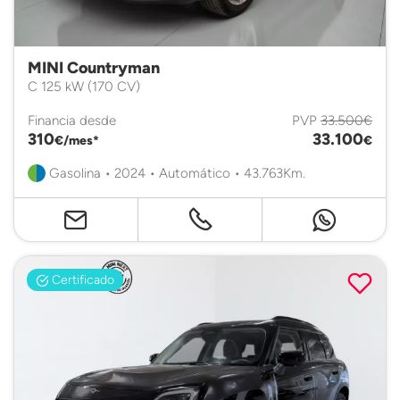
MINI Countryman
C 125 kW (170 CV)
Financia desde
PVP
33.500€
310
33.100
€/mes*
€
Gasolina • 2024 • Automático • 43.763Km.
Certificado