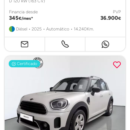
D 120 kW (163 CV)
Financia desde
PVP
345
36.900
€/mes*
€
Diésel • 2025 • Automático • 14.240Km.
Certificado