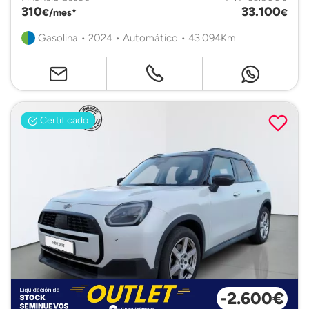
310
33.100
€/mes*
€
Gasolina • 2024 • Automático • 43.094Km.
Certificado
-2.600€