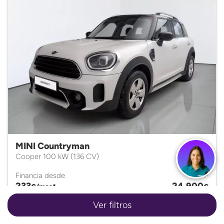
MINI Countryman
Cooper 100 kW (136 CV)
Financia desde
PVP
233
24.900
€/mes*
€
Ver filtros
Gasolina • 2024 • Automático • 51.684Km.