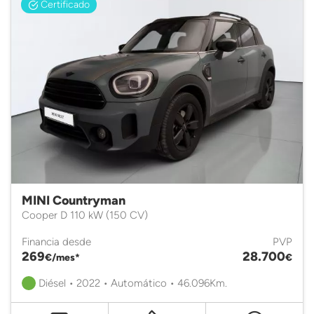
Certificado
MINI Countryman
Cooper D 110 kW (150 CV)
Financia desde
PVP
269
28.700
€/mes*
€
Diésel • 2022 • Automático • 46.096Km.