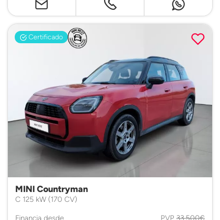
Certificado
MINI Countryman
C 125 kW (170 CV)
Financia desde
PVP
33.500€