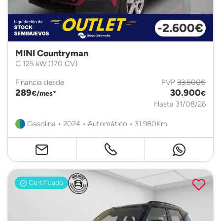
-2.600€
MINI Countryman
C 125 kW (170 CV)
Financia desde
PVP
33.500€
289
30.900
€/mes*
€
Hasta 31/08/26
Gasolina • 2024 • Automático • 31.980Km.
Certificado