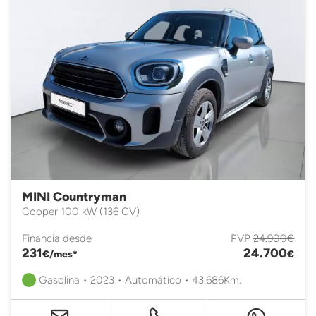
MINI Countryman
Cooper 100 kW (136 CV)
Financia desde
PVP
24.900€
231
24.700
€/mes*
€
Gasolina • 2023 • Automático • 43.686Km.