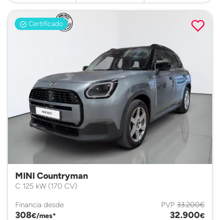
Certificado
MINI Countryman
C 125 kW (170 CV)
Financia desde
PVP
33.200€
308
32.900
€/mes*
€