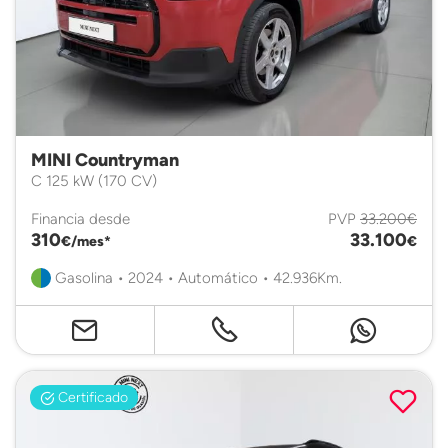
MINI Countryman
C 125 kW (170 CV)
Financia desde
PVP
33.200€
310
33.100
€/mes*
€
Gasolina • 2024 • Automático • 42.936Km.
Certificado