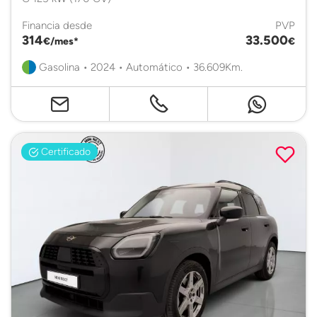
Financia desde
PVP
314
33.500
€/mes*
€
Gasolina • 2024 • Automático • 36.609Km.
Certificado