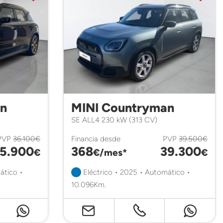
an
MINI Countryman
SE ALL4 230 kW (313 CV)
PVP
36.100€
Financia desde
PVP
39.500€
5.900
368
39.300
€
€/mes*
€
ático •
Eléctrico • 2025 • Automático •
10.096Km.