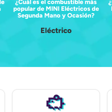
de
¿Cuál es el combustible más
¿
a
popular de MINI Eléctricos de
Segunda Mano y Ocasión?
Eléctrico