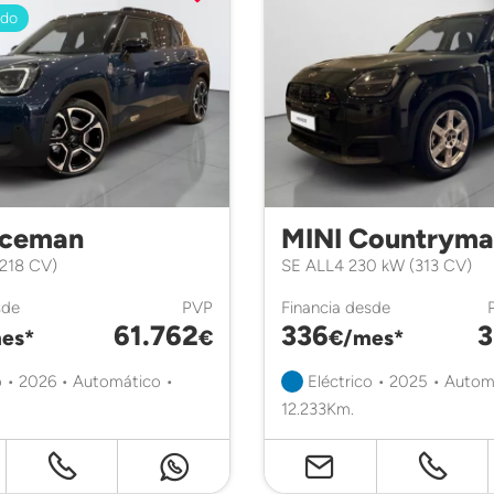
ado
Aceman
MINI Countrym
(218 CV)
SE ALL4 230 kW (313 CV)
sde
PVP
Financia desde
61.762
336
3
es*
€
€/mes*
o • 2026 • Automático •
Eléctrico • 2025 • Autom
12.233Km.