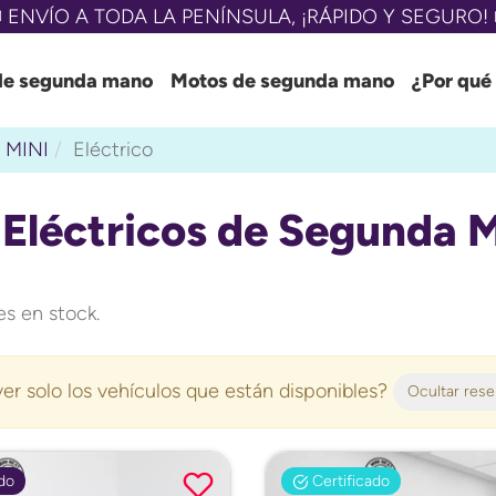
 ENVÍO A TODA LA PENÍNSULA, ¡RÁPIDO Y SEGURO! 
de segunda mano
Motos de segunda mano
¿Por qué
MINI
Eléctrico
 Eléctricos de Segunda 
s en stock.
er solo los vehículos que están disponibles?
Ocultar res
do
Certificado