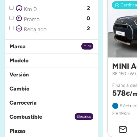
Certific
2
Km 0
0
Promo
2
Rebajado
Marca
MINI
Modelo
MINI 
SE 160 kW 
Versión
Financia de
Cambio
578
€/m
Carrocería
Eléctric
2.849Km.
Combustible
Eléctrico
Plazas