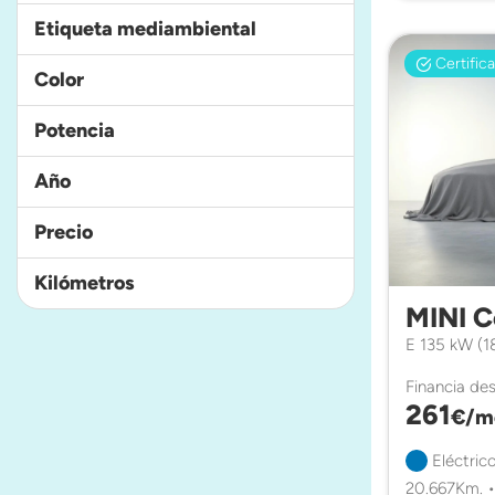
Etiqueta mediambiental
Certific
Color
Potencia
Año
Precio
Kilómetros
MINI C
E 135 kW (1
Financia de
261
€/m
Eléctric
20.667Km. •