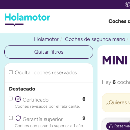

Coches 
Holamotor
Coches de segunda mano
Quitar filtros
MINI
Ocultar coches reservados
Hay
6
coche
Destacado
6
Certificado
¿Quieres v
Coches revisados por el fabricante.
2
Garantía superior
Coches con garantía superior a 1 año.
Reserva