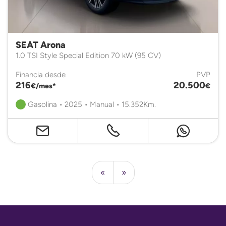
SEAT Arona
1.0 TSI Style Special Edition 70 kW (95 CV)
Financia desde
PVP
216
20.500
€/mes*
€
Gasolina • 2025 • Manual • 15.352Km.
«
»