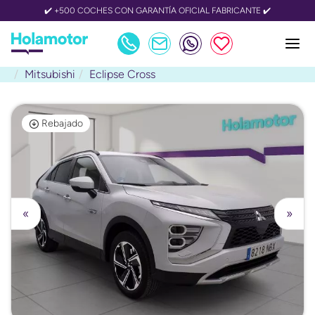
✔️ +500 COCHES CON GARANTÍA OFICIAL FABRICANTE ✔️
Mitsubishi
Eclipse Cross
Rebajado
«
»