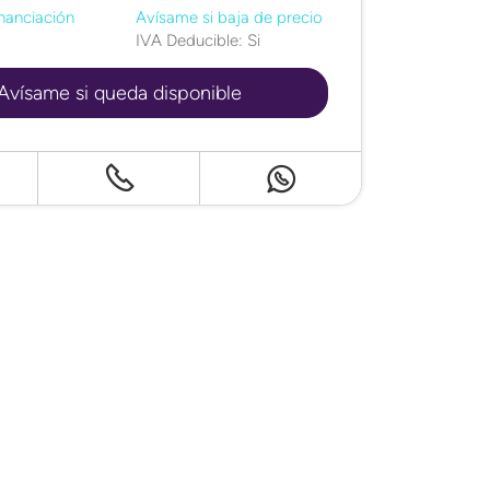
nanciación
Avísame si baja de precio
IVA Deducible: Si
Avísame si queda disponible