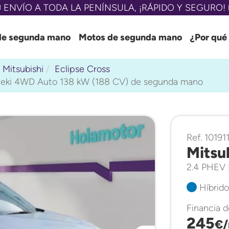
 ENVÍO A TODA LA PENÍNSULA, ¡RÁPIDO Y SEGURO! 
de segunda mano
Motos de segunda mano
¿Por qué
Mitsubishi
Eclipse Cross
aiteki 4WD Auto 138 kW (188 CV) de segunda mano
Ref. 10191
Mitsu
2.4 PHEV 
Híbrido
Financia 
245
€/