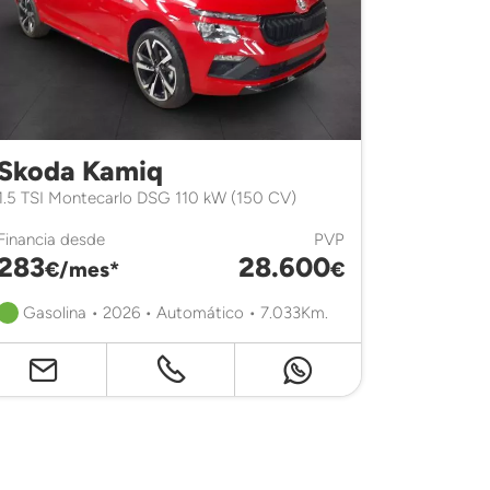
Skoda Kamiq
Volks
1.5 TSI Montecarlo DSG 110 kW (150 CV)
R-Line 1.0
Financia desde
PVP
Financia d
283
28.600
266
€/mes*
€
€/
Gasolina • 2026 • Automático • 7.033Km.
Gasolin