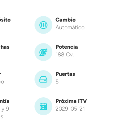
sito
Cambio
Automático
has
Potencia
188 Cv.
r
Puertas
co
5
ntía
Próxima ITV
 y 9
2029-05-21
s