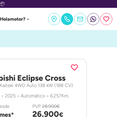
📦
 Holamotor?
1
bishi Eclipse Cross
Kaiteki 4WD Auto 138 kW (188 CV)
 • 2025 • Automático • 6.257Km.
desde
PVP
28.900€
26.900
mes*
€