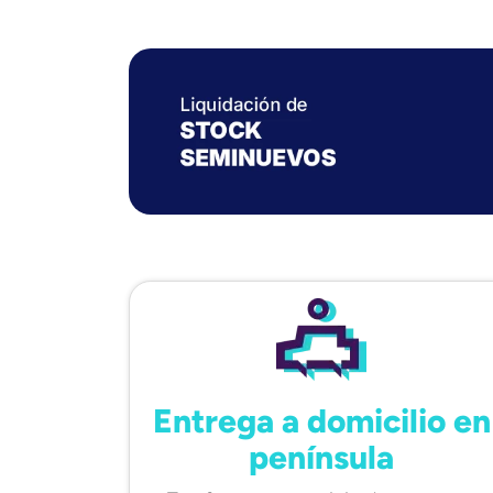
Entrega a domicilio en
península