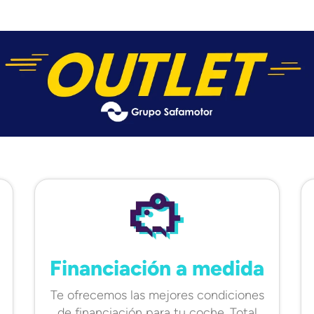
Financiación a medida
Te ofrecemos las mejores condiciones
de financiación para tu coche. Total