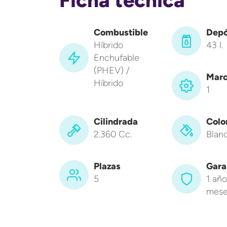
Combustible
Depó
Híbrido
43 l.
Enchufable
(PHEV) /
Marc
Híbrido
1
Cilindrada
Colo
2.360 Cc.
Blan
Plazas
Gara
5
1 año
mese