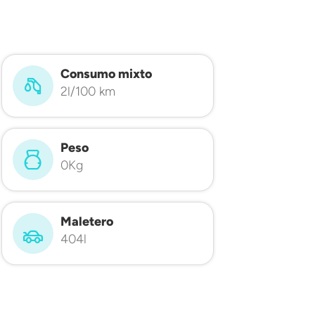
Consumo mixto
2l/100 km
Peso
0Kg
Maletero
404l