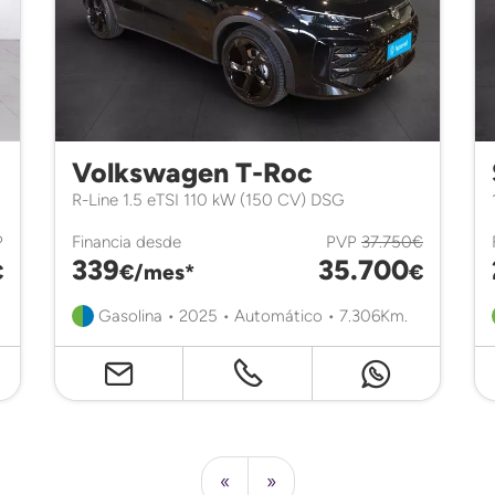
Volkswagen T-Roc
R-Line 1.5 eTSI 110 kW (150 CV) DSG
P
Financia desde
PVP
37.750€
339
35.700
€
€/mes*
€
Gasolina • 2025 • Automático • 7.306Km.
«
»