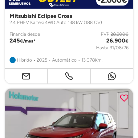
-2.000€
Mitsubishi Eclipse Cross
2.4 PHEV Kaiteki 4WD Auto 138 kW (188 CV)
Financia desde
PVP
28.900€
245
26.900
€/mes*
€
Hasta 31/08/26
Híbrido • 2025 • Automático • 13.078Km.