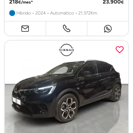
218
23.900
€/mes*
€
Híbrido • 2024 • Automático • 21.372Km.