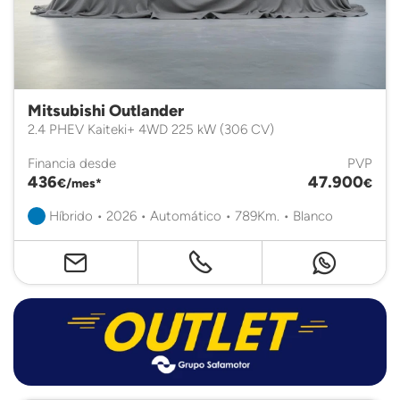
Mitsubishi Outlander
2.4 PHEV Kaiteki+ 4WD 225 kW (306 CV)
Financia desde
PVP
436
47.900
€/mes*
€
Híbrido • 2026 • Automático • 789Km. • Blanco