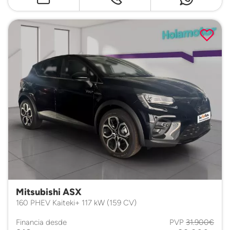
Mitsubishi ASX
160 PHEV Kaiteki+ 117 kW (159 CV)
Financia desde
PVP
31.900€