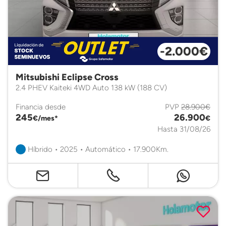
-2.000€
Mitsubishi Eclipse Cross
2.4 PHEV Kaiteki 4WD Auto 138 kW (188 CV)
Financia desde
PVP
28.900€
245
26.900
€/mes*
€
Hasta 31/08/26
Híbrido • 2025 • Automático • 17.900Km.