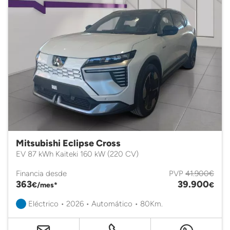
Mitsubishi Eclipse Cross
EV 87 kWh Kaiteki 160 kW (220 CV)
Financia desde
PVP
41.900€
363
39.900
€/mes*
€
Eléctrico • 2026 • Automático • 80Km.