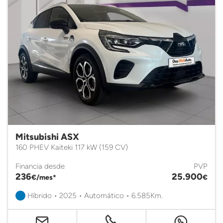
Mitsubishi ASX
160 PHEV Kaiteki 117 kW (159 CV)
Financia desde
PVP
236
25.900
€/mes*
€
Híbrido • 2025 • Automático • 6.585Km.