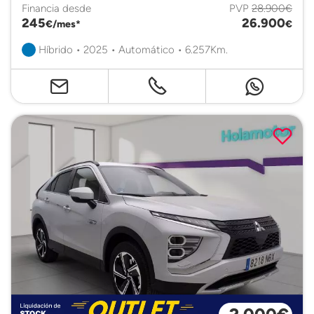
Financia desde
PVP
28.900€
245
26.900
€/mes*
€
Híbrido • 2025 • Automático • 6.257Km.