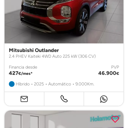
Mitsubishi Outlander
2.4 PHEV Kaiteki 4WD Auto 225 kW (306 CV)
Financia desde
PVP
427
46.900
€/mes*
€
Híbrido • 2025 • Automático • 9.000Km.