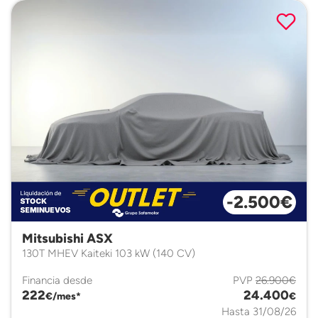
-2.500€
Mitsubishi ASX
130T MHEV Kaiteki 103 kW (140 CV)
Financia desde
PVP
26.900€
222
24.400
€/mes*
€
Hasta 31/08/26