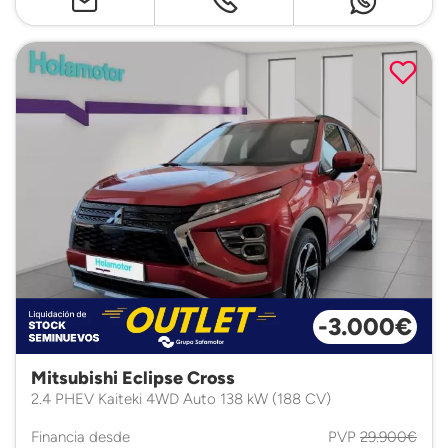
-3.000€
Mitsubishi Eclipse Cross
2.4 PHEV Kaiteki 4WD Auto 138 kW (188 CV)
Financia desde
PVP
29.900€