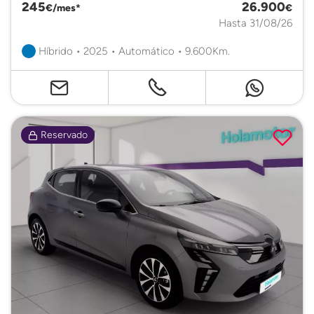
245
26.900
€/mes*
€
Hasta 31/08/26
Híbrido • 2025 • Automático • 9.600Km.
Reservado