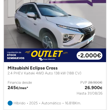
-2.000€
Mitsubishi Eclipse Cross
2.4 PHEV Kaiteki 4WD Auto 138 kW (188 CV)
Financia desde
PVP
28.900€
245
26.900
€/mes*
€
Hasta 31/08/26
Híbrido • 2025 • Automático • 16.818Km.