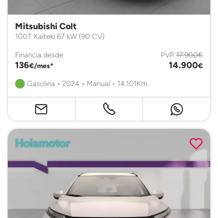
Mitsubishi Colt
100T Kaiteki 67 kW (90 CV)
Financia desde
PVP
17.900€
136
14.900
€/mes*
€
Gasolina • 2024 • Manual • 14.101Km.