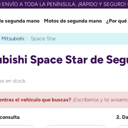
 ENVÍO A TODA LA PENÍNSULA, ¡RÁPIDO Y SEGURO! 
de segunda mano
Motos de segunda mano
¿Por qué
Mitsubishi
Space Star
ubishi Space Star de Se
s en stock.
ntras el vehículo que buscas?
¡Escríbenos y te avisamo
 consulta
2. D