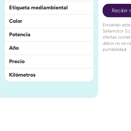
Etiqueta mediambiental
Color
Enviando este
Safamotor S.L.
Potencia
ofertas comerc
datos no se ce
Año
portabilidad.
Precio
Kilómetros