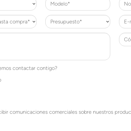
Modelo*
No
asta compra*
Presupuesto*
E-
Có
mos contactar contigo?
p
cibir comunicaciones comerciales sobre nuestros product