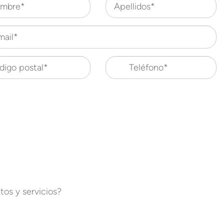
mbre*
Apellidos*
mail*
digo postal*
Teléfono*
os y servicios?