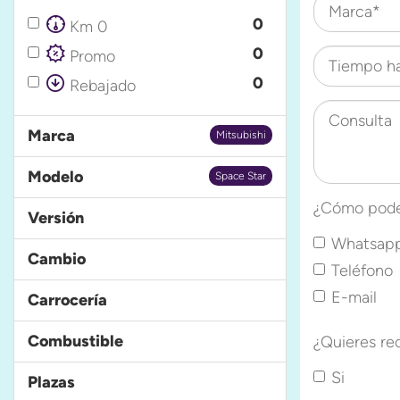
Marca*
0
Km 0
0
Promo
Tiempo h
0
Rebajado
Consulta
Marca
Mitsubishi
Modelo
Space Star
¿Cómo pode
Versión
Whatsap
Cambio
Teléfono
E-mail
Carrocería
Combustible
¿Quieres re
Si
Plazas