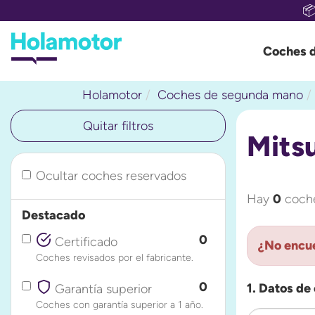

Coches 
Holamotor
Coches de segunda mano
Quitar filtros
Mits
Ocultar coches reservados
Hay
0
coche
Destacado
0
Certificado
¿No encue
Coches revisados por el fabricante.
0
1. Datos de
Garantía superior
Coches con garantía superior a 1 año.