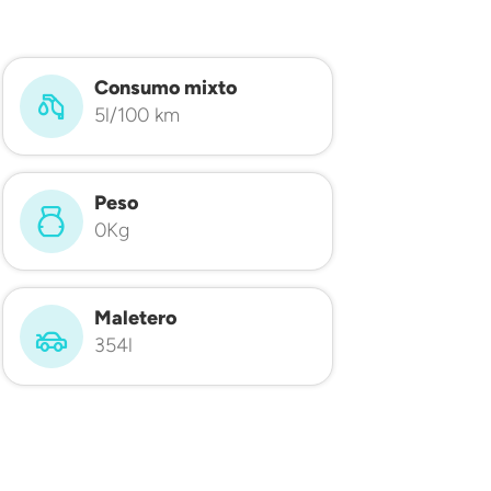
Consumo mixto
5l/100 km
Peso
0Kg
Maletero
354l