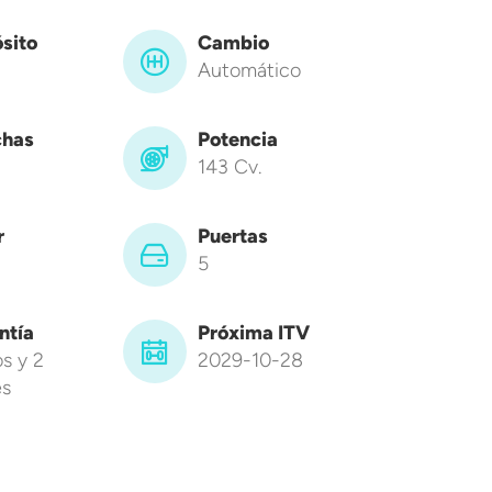
sito
Cambio
Automático
has
Potencia
143 Cv.
r
Puertas
5
ntía
Próxima ITV
s y 2
2029-10-28
s