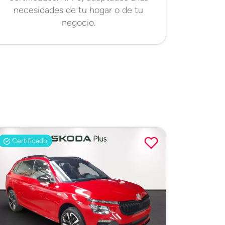
necesidades de tu hogar o de tu
negocio.
Certificado
Certifi