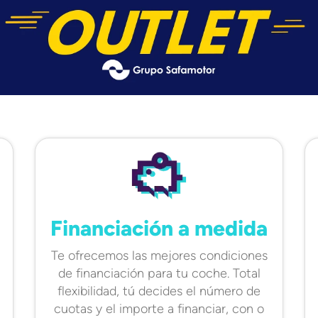
Financiación a medida
Te ofrecemos las mejores condiciones
de financiación para tu coche. Total
flexibilidad, tú decides el número de
cuotas y el importe a financiar, con o