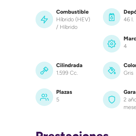
Combustible
Depó
Híbrido (HEV)
46 l.
/ Híbrido
Marc
4
Cilindrada
Colo
1.599 Cc.
Gris
Plazas
Gara
5
2 año
mese
Prestaciones