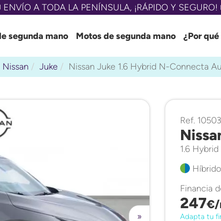
 ENVÍO A TODA LA PENÍNSULA, ¡RÁPIDO Y SEGURO! 
de segunda mano
Motos de segunda mano
¿Por qué
Nissan
Juke
Nissan Juke 1.6 Hybrid N-Connecta A
Ref. 1050
Nissa
1.6 Hybri
Híbrido
Financia 
247
€/
»
Adapta tu fi