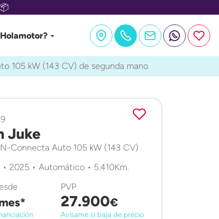
📦
 Holamotor?
uto 105 kW (143 CV) de segunda mano
39
n Juke
d N-Connecta Auto 105 kW (143 CV)
 • 2025 • Automático • 5.410Km.
desde
PVP
27.900
mes*
€
nanciación
Avísame si baja de precio