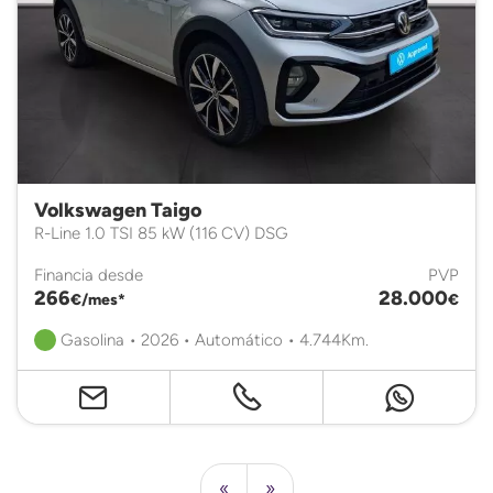
Volkswagen Taigo
R-Line 1.0 TSI 85 kW (116 CV) DSG
Financia desde
PVP
266
28.000
€/mes*
€
Gasolina • 2026 • Automático • 4.744Km.
«
»