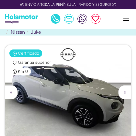
📦 ENVÍO A TODA LA PENÍNSULA, ¡RÁPIDO Y SEGURO! 📦
Nissan
Juke
Certificado
Garantía superior
Km 0
«
»