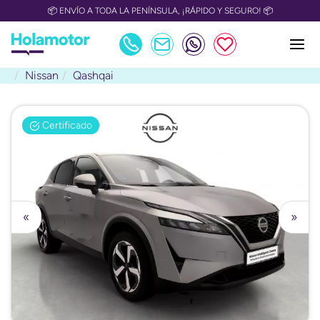
📦 ENVÍO A TODA LA PENÍNSULA, ¡RÁPIDO Y SEGURO! 📦
Nissan
Qashqai
Certificado
«
»