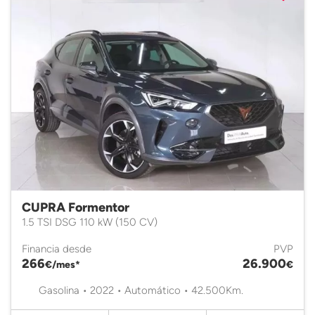
CUPRA Formentor
1.5 TSI DSG 110 kW (150 CV)
Financia desde
PVP
266
26.900
€/mes*
€
Gasolina • 2022 • Automático • 42.500Km.