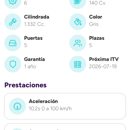
6
140 Cv.
Cilindrada
Color
1.332 Cc.
Gris
Puertas
Plazas
5
5
Garantía
Próxima ITV
1 año
2026-07-19
Prestaciones
Aceleración
10.2s 0 a 100 km/h