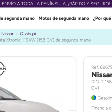
 ENVÍO A TODA LA PENÍNSULA, ¡RÁPIDO Y SEGURO! 
de segunda mano
Motos de segunda mano
¿Por qué
Nissan
Qashqai
ta Xtronic 116 kW (158 CV) de segunda mano
Ref. 8967
Nissa
DIG-T 158
CV)
Gasolin
Financia 