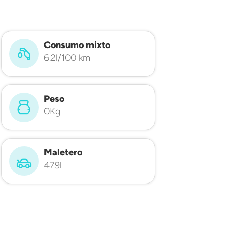
Consumo mixto
6.2l/100 km
Peso
0Kg
Maletero
479l