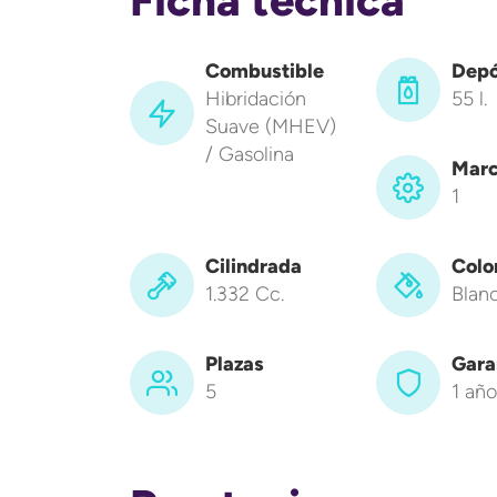
Combustible
Depó
Hibridación
55 l.
Suave (MHEV)
/ Gasolina
Marc
1
Cilindrada
Colo
1.332 Cc.
Blan
Plazas
Gara
5
1 año