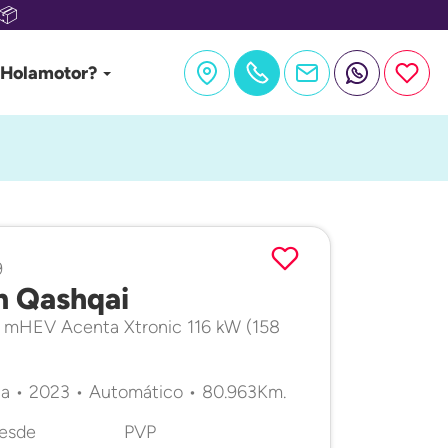
📦
 Holamotor?
9
n Qashqai
 mHEV Acenta Xtronic 116 kW (158
a • 2023 • Automático • 80.963Km.
desde
PVP