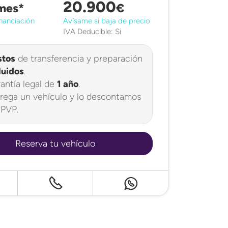
20.900
mes*
€
nanciación
Avísame si baja de precio
IVA Deducible: Si
stos
de transferencia y preparación
luidos
.
antía legal de
1 año
.
rega un vehículo y lo descontamos
 PVP.
Reserva tu vehículo