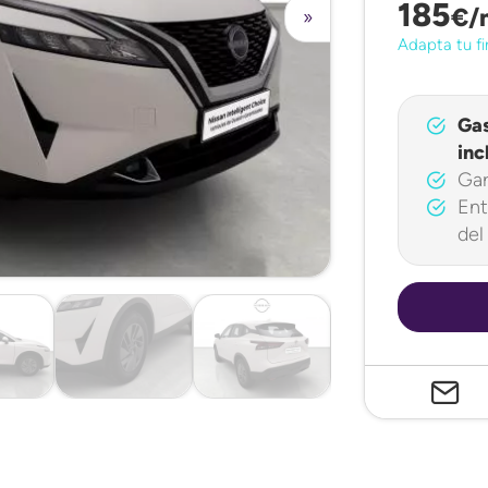
185
€/
»
Adapta tu fi
Ga
inc
Gar
Ent
del