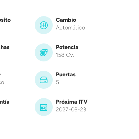
sito
Cambio
Automático
has
Potencia
158 Cv.
r
Puertas
co
5
ntía
Próxima ITV
2027-03-23