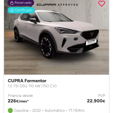
Reservado
Certificado
CUPRA Formentor
1.5 TSI DSG 110 kW (150 CV)
Financia desde
PVP
226
22.900
€/mes*
€
Gasolina • 2022 • Automático • 71.130Km.