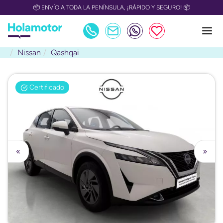
📦 ENVÍO A TODA LA PENÍNSULA, ¡RÁPIDO Y SEGURO! 📦
Nissan
Qashqai
Certificado
«
»