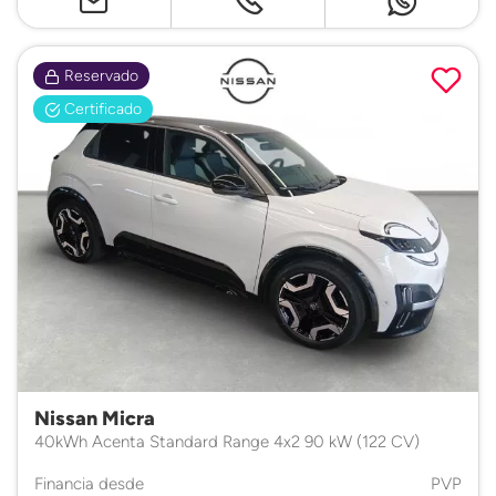
Reservado
Certificado
Nissan Micra
40kWh Acenta Standard Range 4x2 90 kW (122 CV)
Financia desde
PVP