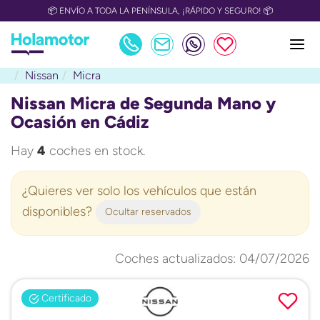
📦 ENVÍO A TODA LA PENÍNSULA, ¡RÁPIDO Y SEGURO! 📦
Nissan
Micra
Nissan Micra de Segunda Mano y
Ocasión en Cádiz
Hay
4
coches en stock.
¿Quieres ver solo los vehículos que están
disponibles?
Ocultar reservados
Coches actualizados: 04/07/2026
Certificado