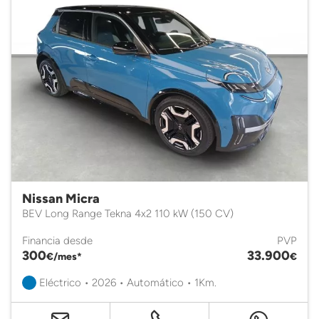
Nissan Micra
BEV Long Range Tekna 4x2 110 kW (150 CV)
Financia desde
PVP
300
33.900
€/mes*
€
Eléctrico • 2026 • Automático • 1Km.