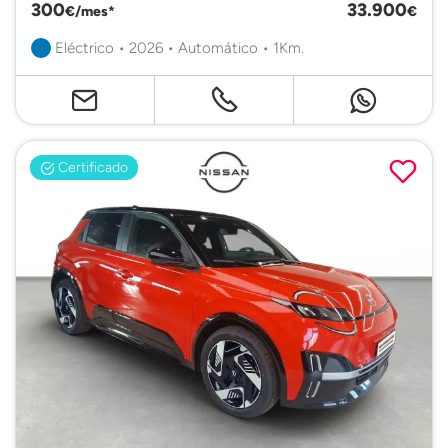
300
33.900
€/mes*
€
Eléctrico • 2026 • Automático • 1Km.
Certificado