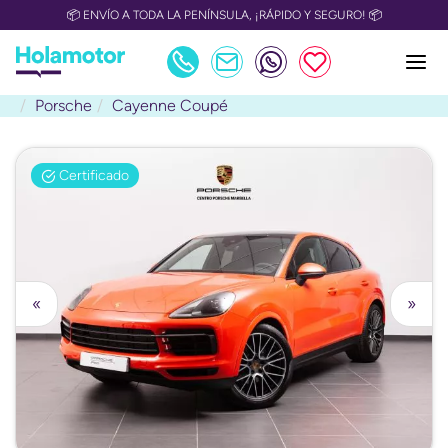
📦 ENVÍO A TODA LA PENÍNSULA, ¡RÁPIDO Y SEGURO! 📦
Porsche
Cayenne Coupé
Certificado
«
»