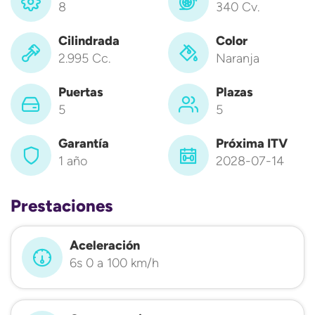
8
340 Cv.
Cilindrada
Color
2.995 Cc.
Naranja
Puertas
Plazas
5
5
Garantía
Próxima ITV
1 año
2028-07-14
Prestaciones
Aceleración
6s 0 a 100 km/h