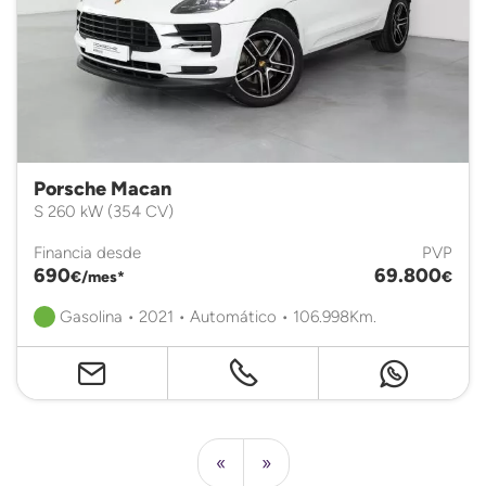
Porsche Macan
S 260 kW (354 CV)
Financia desde
PVP
690
69.800
€/mes*
€
Gasolina • 2021 • Automático • 106.998Km.
«
»