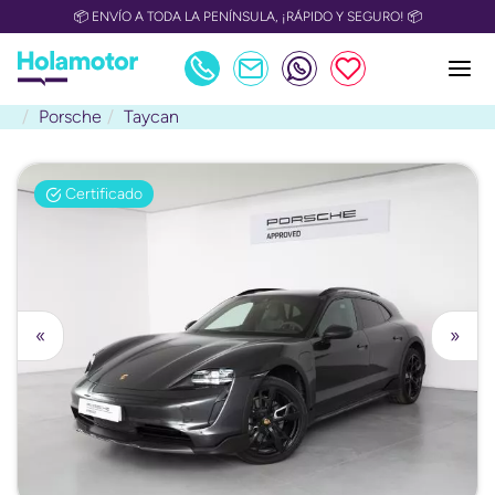
📦 ENVÍO A TODA LA PENÍNSULA, ¡RÁPIDO Y SEGURO! 📦
Porsche
Taycan
Certificado
«
»