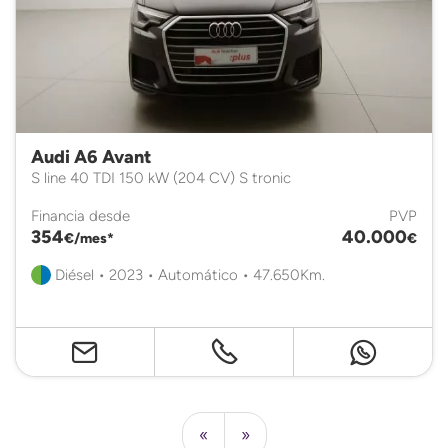
Audi A6 Avant
S line 40 TDI 150 kW (204 CV) S tronic
Financia desde
PVP
354
40.000
€/mes*
€
Diésel • 2023 • Automático • 47.650Km.
«
»