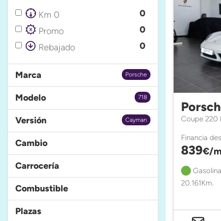
0
Km 0
0
Promo
0
Rebajado
Marca
Porsche
Modelo
718
Porsch
Coupe 220 
Versión
Cayman
Financia de
Cambio
839
€/m
Carrocería
Gasolina
20.161Km.
Combustible
Plazas