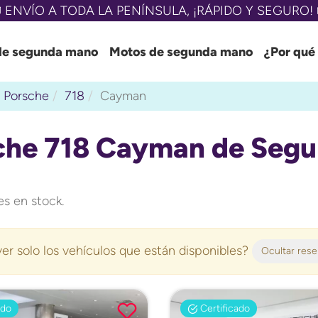
 ENVÍO A TODA LA PENÍNSULA, ¡RÁPIDO Y SEGURO! 
de segunda mano
Motos de segunda mano
¿Por qué
Porsche
718
Cayman
che 718 Cayman de Segu
s en stock.
er solo los vehículos que están disponibles?
Ocultar res
ado
Certificado