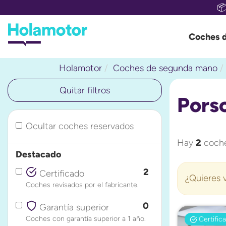

Coches 
Holamotor
Coches de segunda mano
Quitar filtros
Pors
Ocultar coches reservados
Hay
2
coche
Destacado
2
Certificado
¿Quieres v
Coches revisados por el fabricante.
0
Garantía superior
Coches con garantía superior a 1 año.
Certific