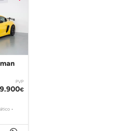
yman
PVP
79.900
€
ático •