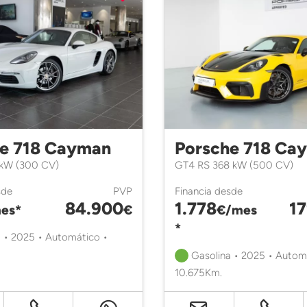
e 718 Cayman
Porsche 718 Ca
kW (300 CV)
GT4 RS 368 kW (500 CV)
sde
PVP
Financia desde
84.900
1.778
1
es*
€
€/mes
*
 • 2025 • Automático •
Gasolina • 2025 • Autom
10.675Km.