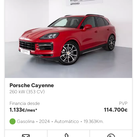
Porsche Cayenne
260 kW (353 CV)
Financia desde
PVP
1.133
114.700
€/mes*
€
Gasolina • 2024 • Automático • 19.363Km.