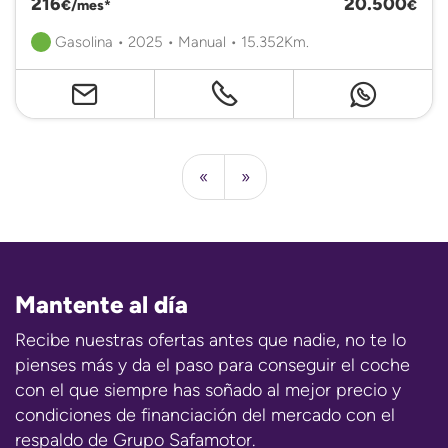
216
20.500
€/mes*
€
Gasolina • 2025 • Manual • 15.352Km.
«
»
Mantente al día
Recibe nuestras ofertas antes que nadie, no te lo
pienses más y da el paso para conseguir el coche
con el que siempre has soñado al mejor precio y
condiciones de financiación del mercado con el
respaldo de Grupo Safamotor.