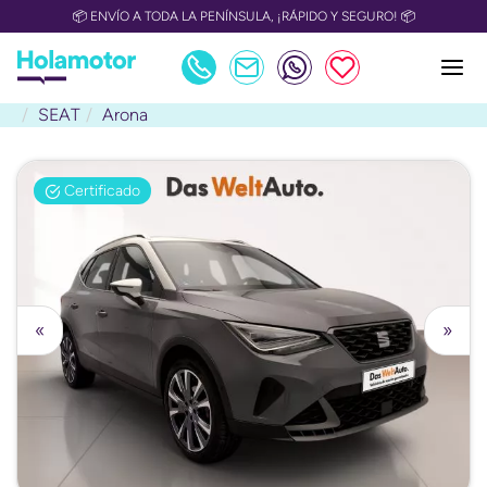
📦 ENVÍO A TODA LA PENÍNSULA, ¡RÁPIDO Y SEGURO! 📦
SEAT
Arona
Certificado
«
»