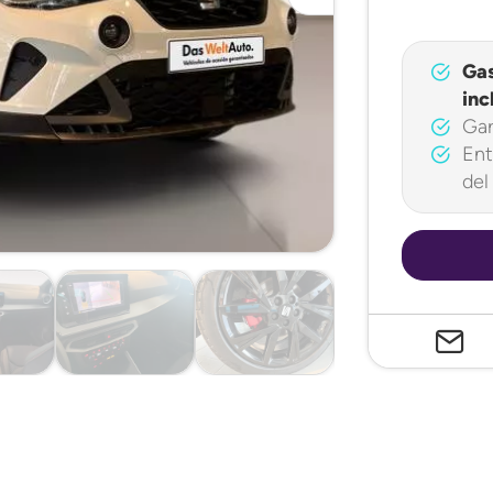
Ga
inc
Gar
Ent
del