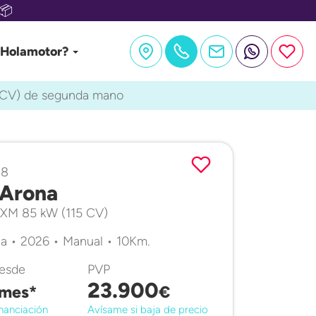
📦
 Holamotor?
 CV) de segunda mano
78
Arona
R XM 85 kW (115 CV)
a • 2026 • Manual • 10Km.
desde
PVP
23.900
mes*
€
nanciación
Avísame si baja de precio