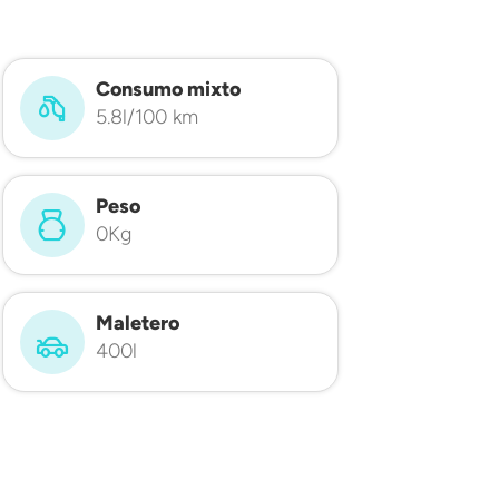
Consumo mixto
5.8l/100 km
Peso
0Kg
Maletero
400l