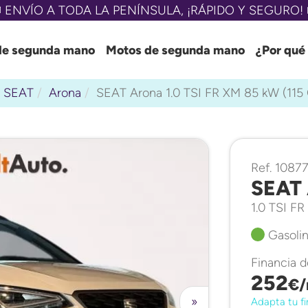
 ENVÍO A TODA LA PENÍNSULA, ¡RÁPIDO Y SEGURO! 
de segunda mano
Motos de segunda mano
¿Por qué
SEAT
Arona
SEAT Arona 1.0 TSI FR XM 85 kW (115
Ref. 1087
SEAT 
1.0 TSI F
Gasolin
Financia 
252
€/
»
Adapta tu fi