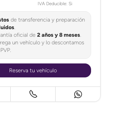
IVA Deducible: Si
stos
de transferencia y preparación
luidos
.
antía oficial de
2 años y 8 meses
.
rega un vehículo y lo descontamos
 PVP.
Reserva tu vehículo