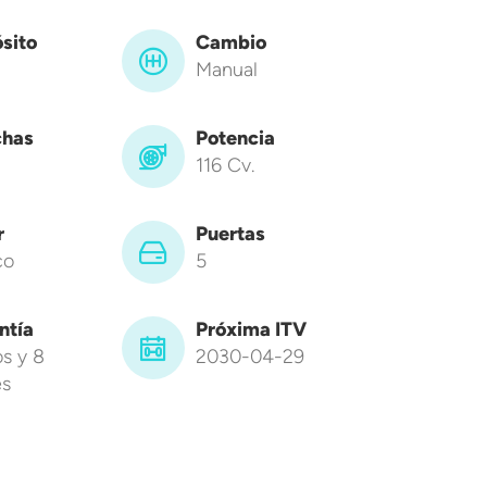
sito
Cambio
Manual
has
Potencia
116 Cv.
r
Puertas
co
5
ntía
Próxima ITV
s y 8
2030-04-29
s