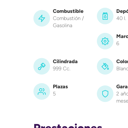
Combustible
Depó
Combustión /
40 l.
Gasolina
Marc
6
Cilindrada
Colo
999 Cc.
Blan
Plazas
Gara
5
2 año
mese
Prestaciones